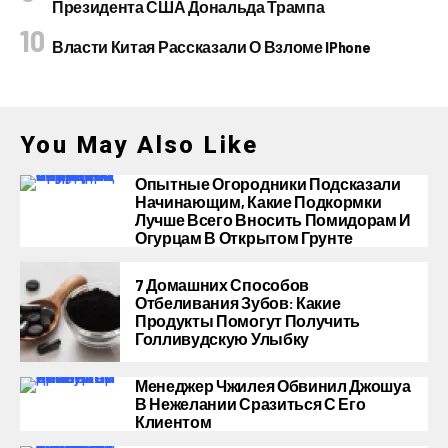
Президента США Дональда Трампа
Власти Китая Рассказали О Взломе IPhone
You May Also Like
Опытные Огородники Подсказали
Начинающим, Какие Подкормки
Лучше Всего Вносить Помидорам И
Огурцам В Открытом Грунте
7 Домашних Способов
Отбеливания Зубов: Какие
Продукты Помогут Получить
Голливудскую Улыбку
Менеджер Чжилея Обвинил Джошуа
В Нежелании Сразиться С Его
Клиентом