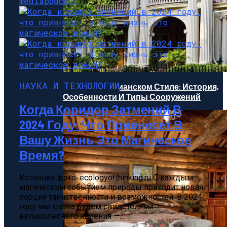
mediapodcast
18.07.2026
НАУКА И ТЕХНОЛОГИИ
Дом В Викторианском Стиле: История,
Особенности И Типы Сооружений
Когда Коридор Затмений В
2024 Году: Что Привнесет В
Вашу Жизнь Это Магическое
Время?
Источник фото: ecologyofthinking.ru С каждым
магическим событием природы приходит новая
порция таинственности и возможностей. В 2024
году мы снова будем свидетелями
великолепного явления —...