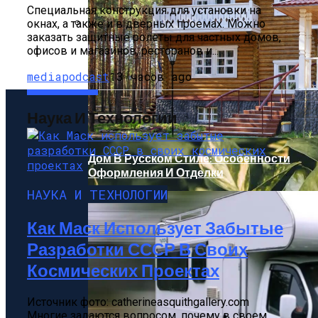
Специальная конструкция для установки на
окнах, а также и в дверных проемах. Можно
заказать защитные ролеты для частных домов,
Артезианская, Минеральная,
офисов и магазинов, ресторанов и...
Родниковая, Талая: В Чем Разница И
Какую Воду Лучше Выбрать Для Питья
mediapodcast
13 часов ago
Наука И Технологии
Дом В Русском Стиле: Особенности
Оформления И Отделки
НАУКА И ТЕХНОЛОГИИ
Как Маск Использует Забытые
Разработки СССР В Своих
Космических Проектах
Источник фото: catherineasquithgallery.com
Многие задаются вопросом, почему в своем