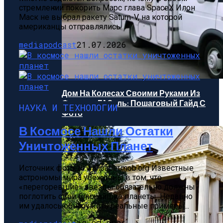
стремлении покорить Марс глава SpaceX Илон
Маск не выбрал ракету Saturn-V, на которой
Растения-Вампиры: 15 Популярных
американцы отправлялись...
Домашних Цветов, Которые Крадут
mediapodcast
21.07.2026
Ваше Здоровье День За Днем
Дом На Колесах Своими Руками Из
Фургона ГАЗель: Пошаговый Гайд С
НАУКА И ТЕХНОЛОГИИ
Фото
В Космосе Нашли Остатки
Уничтоженных Планет
Источник фото: ru.wallpaper.mob.org Известные
астрономы мира убеждены в том, что
«перегоревшие» звезды обязательно должны
поглотить свои ближайшие планеты. Недавно
им удалось обнаружить реальные примеры...