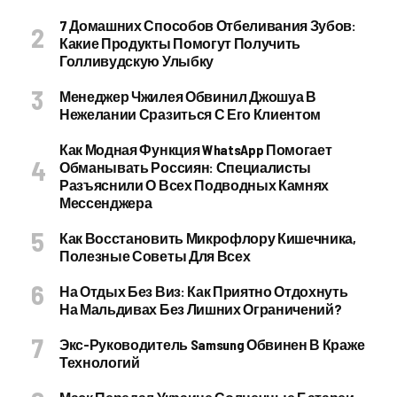
7 Домашних Способов Отбеливания Зубов:
Какие Продукты Помогут Получить
Голливудскую Улыбку
Менеджер Чжилея Обвинил Джошуа В
Нежелании Сразиться С Его Клиентом
Как Модная Функция WhatsApp Помогает
Обманывать Россиян: Специалисты
Разъяснили О Всех Подводных Камнях
Мессенджера
Как Восстановить Микрофлору Кишечника,
Полезные Советы Для Всех
На Отдых Без Виз: Как Приятно Отдохнуть
На Мальдивах Без Лишних Ограничений?
Экс-Руководитель Samsung Обвинен В Краже
Технологий