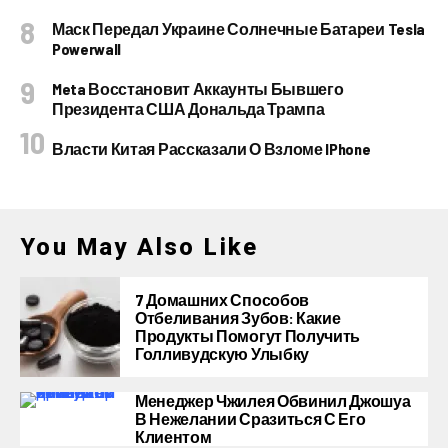
Маск Передал Украине Солнечные Батареи Tesla
Powerwall
Meta Восстановит Аккаунты Бывшего
Президента США Дональда Трампа
Власти Китая Рассказали О Взломе IPhone
You May Also Like
7 Домашних Способов
Отбеливания Зубов: Какие
Продукты Помогут Получить
Голливудскую Улыбку
Менеджер Чжилея Обвинил Джошуа
В Нежелании Сразиться С Его
Клиентом