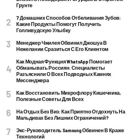
Грунте
7 Домашних Способов Отбеливания Зубов:
Какие Продукты Помогут Получить
Голливудскую Улыбку
Менеджер Чжилея Обвинил Джошуа В
Нежелании Сразиться С Его Клиентом
Как Модная Функция WhatsApp Помогает
Обманывать Россиян: Специалисты
Разъяснили О Всех Подводных Камнях
Мессенджера
Как Восстановить Микрофлору Кишечника,
Полезные Советы Для Всех
На Отдых Без Виз: Как Приятно Отдохнуть На
Мальдивах Без Лишних Ограничений?
Экс-Руководитель Samsung Обвинен В Краже
Технологий