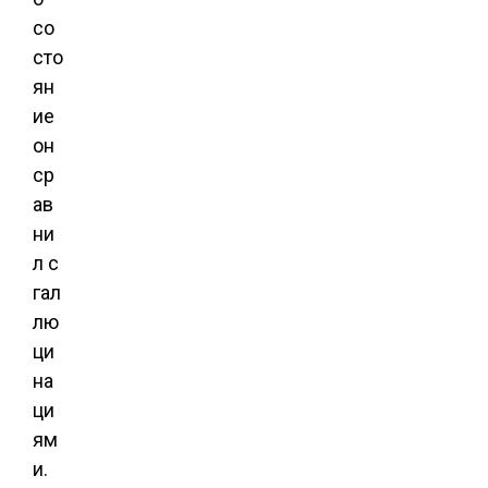
со
сто
ян
ие
он
ср
ав
ни
л с
гал
лю
ци
на
ци
ям
и.