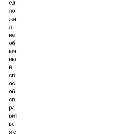
ед
ло
жи
л
не
об
ыч
ны
й
сп
ос
об
сп
ра
вит
ьс
я с