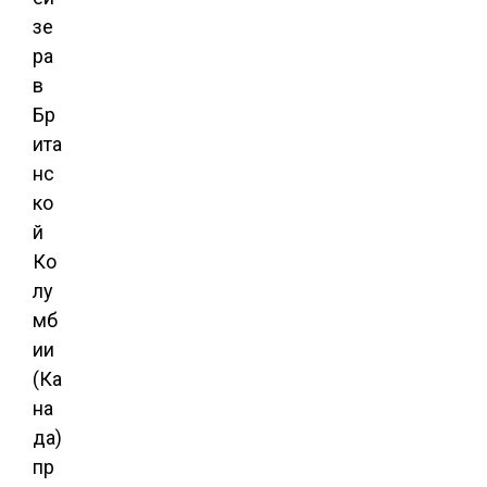
зе
ра
в
Бр
ита
нс
ко
й
Ко
лу
мб
ии
(Ка
на
да)
пр