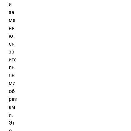
и
за
ме
ня
ют
ся
зр
ите
ль
ны
ми
об
раз
ам
и.
Эт
о