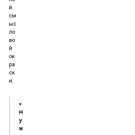
й
см
ыс
ло
во
й
ок
ра
ск
и.
«
Н
у
ж