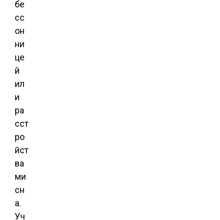
бе
сс
он
ни
це
й
ил
и
ра
сст
ро
йст
ва
ми
сн
а.
Уч