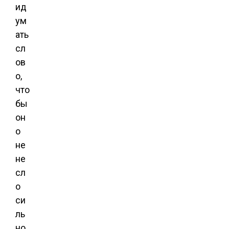
ид
ум
ать
сл
ов
о,
что
бы
он
о
не
не
сл
о
си
ль
но