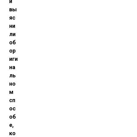
и
вы
яс
ни
ли
об
ор
иги
на
ль
но
м
сп
ос
об
е,
ко