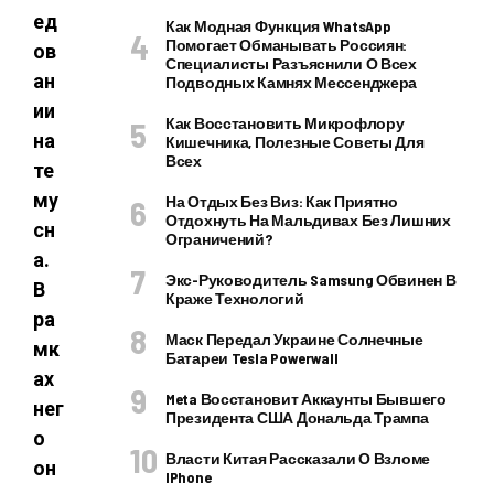
ед
Как Модная Функция WhatsApp
Помогает Обманывать Россиян:
ов
Специалисты Разъяснили О Всех
ан
Подводных Камнях Мессенджера
ии
Как Восстановить Микрофлору
на
Кишечника, Полезные Советы Для
Всех
те
му
На Отдых Без Виз: Как Приятно
Отдохнуть На Мальдивах Без Лишних
сн
Ограничений?
а.
Экс-Руководитель Samsung Обвинен В
В
Краже Технологий
ра
Маск Передал Украине Солнечные
мк
Батареи Tesla Powerwall
ах
Meta Восстановит Аккаунты Бывшего
нег
Президента США Дональда Трампа
о
Власти Китая Рассказали О Взломе
он
IPhone