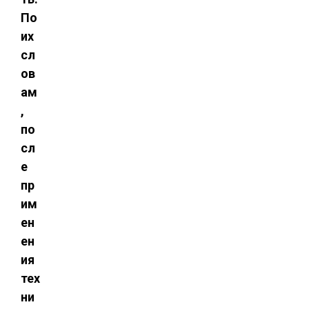
По
их
сл
ов
ам
,
по
сл
е
пр
им
ен
ен
ия
тех
ни