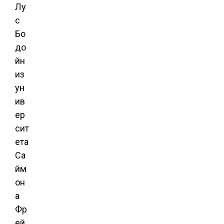
Лу
с
Бо
до
йн
из
ун
ив
ер
сит
ета
Са
йм
он
а
Фр
ей