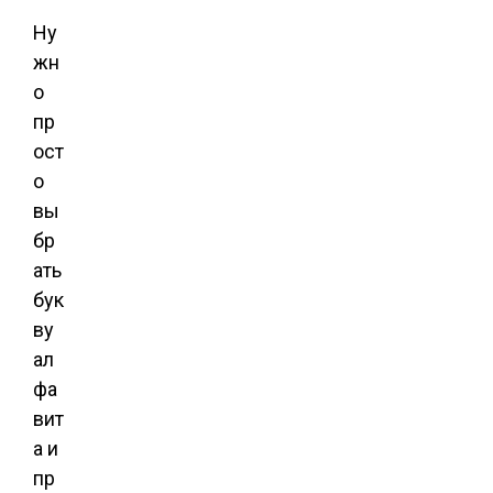
Ну
жн
о
пр
ост
о
вы
бр
ать
бук
ву
ал
фа
вит
а и
пр