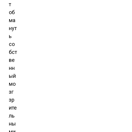
т
об
ма
нут
ь
со
бст
ве
нн
ый
мо
зг
зр
ите
ль
ны
ми