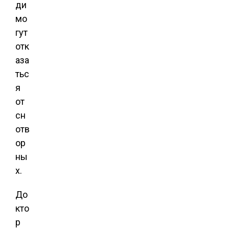
ди
мо
гут
отк
аза
тьс
я
от
сн
отв
ор
ны
х.
До
кто
р