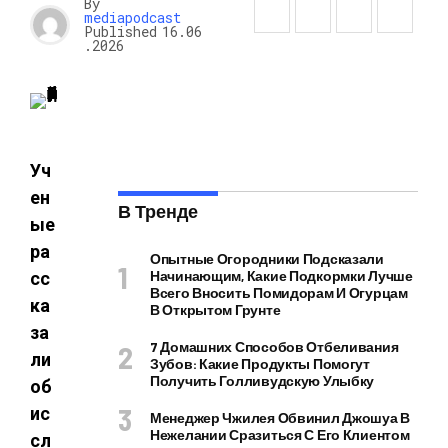
By
mediapodcast
Published
16.06
.2026
Уч
ен
В Тренде
ые
ра
Опытные Огородники Подсказали
Начинающим, Какие Подкормки Лучше
сс
Всего Вносить Помидорам И Огурцам
ка
В Открытом Грунте
за
7 Домашних Способов Отбеливания
ли
Зубов: Какие Продукты Помогут
Получить Голливудскую Улыбку
об
ис
Менеджер Чжилея Обвинил Джошуа В
Нежелании Сразиться С Его Клиентом
сл