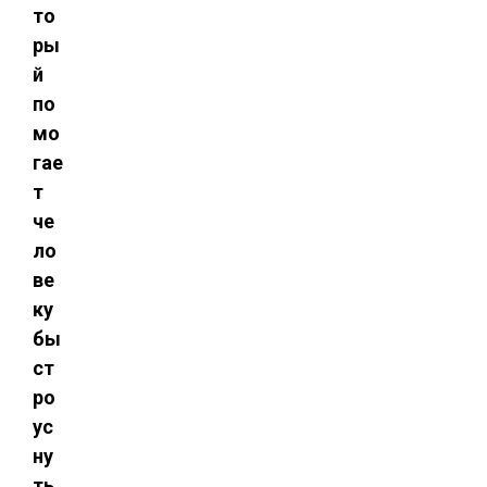
то
ры
й
по
мо
гае
т
че
ло
ве
ку
бы
ст
ро
ус
ну
ть.