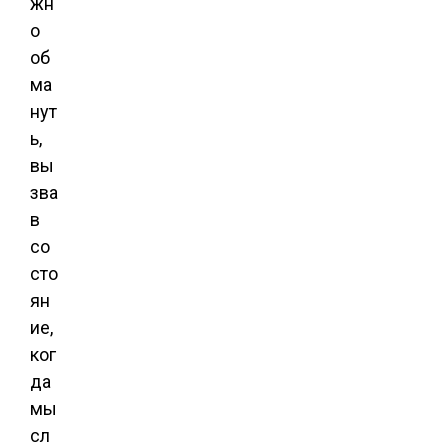
жн
о
об
ма
нут
ь,
вы
зва
в
со
сто
ян
ие,
ког
да
мы
сл