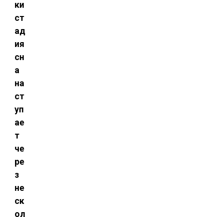
ки
ст
ад
ия
сн
а
на
ст
уп
ае
т
че
ре
з
не
ск
ол