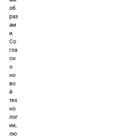
об
раз
ам
и.
Со
гла
сн
о
но
во
й
тех
но
лог
ии,
лю