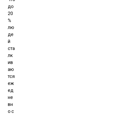
до
20
%
лю
де
й
ста
лк
ив
аю
тся
еж
ед
не
вн
о с