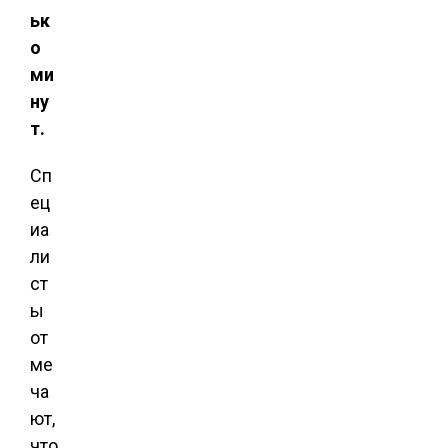
ьк
о
ми
ну
т.
Сп
ец
иа
ли
ст
ы
от
ме
ча
ют,
что