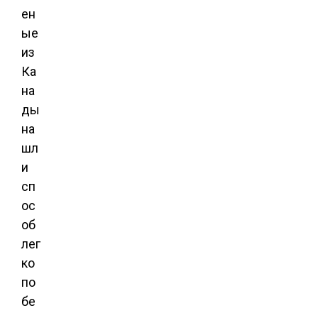
ен
ые
из
Ка
на
ды
на
шл
и
сп
ос
об
лег
ко
по
бе