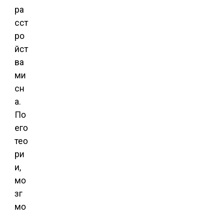
ра
сст
ро
йст
ва
ми
сн
а.
По
его
тео
ри
и,
мо
зг
мо