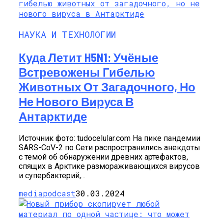
НАУКА И ТЕХНОЛОГИИ
Куда Летит H5N1: Учёные
Встревожены Гибелью
Животных От Загадочного, Но
Не Нового Вируса В
Антарктиде
Источник фото: tudocelular.com На пике пандемии
SARS-CoV-2 по Сети распространились анекдоты
с темой об обнаружении древних артефактов,
спящих в Арктике размораживающихся вирусов
и супербактерий,...
mediapodcast
30.03.2024