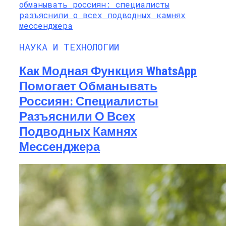
НАУКА И ТЕХНОЛОГИИ
Как Модная Функция WhatsApp
Помогает Обманывать
Россиян: Специалисты
Разъяснили О Всех
Подводных Камнях
Мессенджера