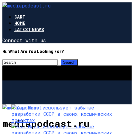
CART
HOME
LATEST NEWS
Connect with us
Hi, What Are You Looking For?
mediapodcast.ru