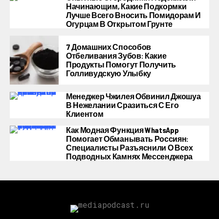
Начинающим, Какие Подкормки
Лучше Всего Вносить Помидорам И
Огурцам В Открытом Грунте
7 Домашних Способов
Отбеливания Зубов: Какие
Продукты Помогут Получить
Голливудскую Улыбку
Менеджер Чжилея Обвинил Джошуа
В Нежелании Сразиться С Его
Клиентом
Как Модная Функция WhatsApp
Помогает Обманывать Россиян:
Специалисты Разъяснили О Всех
Подводных Камнях Мессенджера