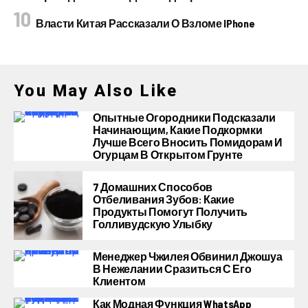
Власти Китая Рассказали О Взломе IPhone
You May Also Like
Опытные Огородники Подсказали
Начинающим, Какие Подкормки
Лучше Всего Вносить Помидорам И
Огурцам В Открытом Грунте
7 Домашних Способов
Отбеливания Зубов: Какие
Продукты Помогут Получить
Голливудскую Улыбку
Менеджер Чжилея Обвинил Джошуа
В Нежелании Сразиться С Его
Клиентом
Как Модная Функция WhatsApp