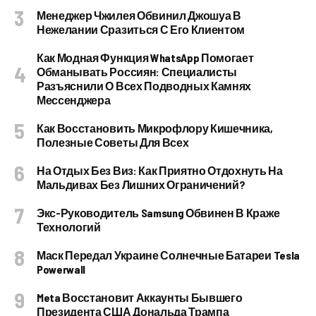
Менеджер Чжилея Обвинил Джошуа В
Нежелании Сразиться С Его Клиентом
Как Модная Функция WhatsApp Помогает
Обманывать Россиян: Специалисты
Разъяснили О Всех Подводных Камнях
Мессенджера
Как Восстановить Микрофлору Кишечника,
Полезные Советы Для Всех
На Отдых Без Виз: Как Приятно Отдохнуть На
Мальдивах Без Лишних Ограничений?
Экс-Руководитель Samsung Обвинен В Краже
Технологий
Маск Передал Украине Солнечные Батареи Tesla
Powerwall
Meta Восстановит Аккаунты Бывшего
Президента США Дональда Трампа