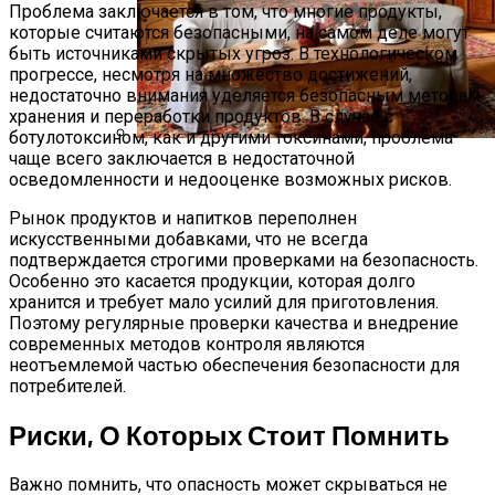
Проблема заключается в том, что многие продукты,
которые считаются безопасными, на самом деле могут
быть источниками скрытых угроз. В технологическом
прогрессе, несмотря на множество достижений,
недостаточно внимания уделяется безопасным методам
хранения и переработки продуктов. В случае с
ботулотоксином, как и другими токсинами, проблема
чаще всего заключается в недостаточной
Русский Стиль: Архитектура, Интерьер
осведомленности и недооценке возможных рисков.
И Другие Особенности Этого
Направления
Рынок продуктов и напитков переполнен
искусственными добавками, что не всегда
подтверждается строгими проверками на безопасность.
Особенно это касается продукции, которая долго
хранится и требует мало усилий для приготовления.
Поэтому регулярные проверки качества и внедрение
современных методов контроля являются
неотъемлемой частью обеспечения безопасности для
потребителей.
Риски, О Которых Стоит Помнить
Важно помнить, что опасность может скрываться не