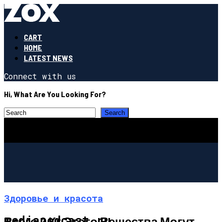
CART
HOME
LATEST NEWS
Connect with us
Hi, What Are You Looking For?
Здоровье и красота
mediapodcast.ru
Всего 2 Кг Этого Вещества Могут