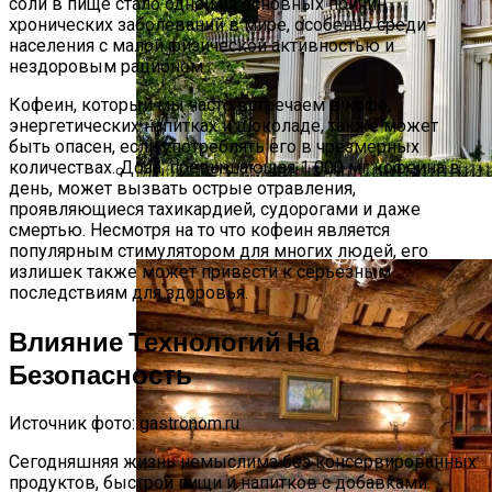
соли в пище стало одной из основных причин
хронических заболеваний в мире, особенно среди
населения с малой физической активностью и
нездоровым рационом.
Кофеин, который мы часто встречаем в кофе,
энергетических напитках и шоколаде, также может
быть опасен, если употреблять его в чрезмерных
количествах. Доза, превышающая 1 000 мг кофеина в
день, может вызвать острые отравления,
Дом В Викторианском Стиле: История,
проявляющиеся тахикардией, судорогами и даже
Особенности И Типы Сооружений
смертью. Несмотря на то что кофеин является
популярным стимулятором для многих людей, его
излишек также может привести к серьезным
последствиям для здоровья.
Влияние Технологий На
Безопасность
Источник фото: gastronom.ru
Сегодняшняя жизнь немыслима без консервированных
продуктов, быстрой пищи и напитков с добавками.