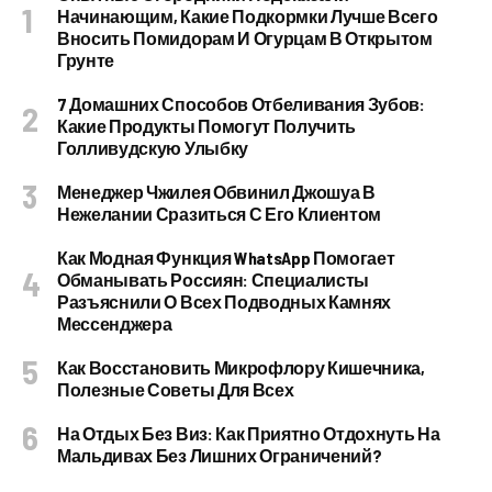
Начинающим, Какие Подкормки Лучше Всего
Вносить Помидорам И Огурцам В Открытом
Грунте
7 Домашних Способов Отбеливания Зубов:
Какие Продукты Помогут Получить
Голливудскую Улыбку
Менеджер Чжилея Обвинил Джошуа В
Нежелании Сразиться С Его Клиентом
Как Модная Функция WhatsApp Помогает
Обманывать Россиян: Специалисты
Разъяснили О Всех Подводных Камнях
Мессенджера
Как Восстановить Микрофлору Кишечника,
Полезные Советы Для Всех
На Отдых Без Виз: Как Приятно Отдохнуть На
Мальдивах Без Лишних Ограничений?