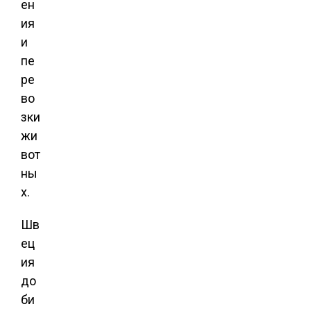
ен
ия
и
пе
ре
во
зки
жи
вот
ны
х.
Шв
ец
ия
до
би