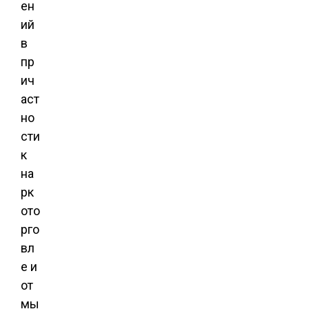
ен
ий
в
пр
ич
аст
но
сти
к
на
рк
ото
рго
вл
е и
от
мы