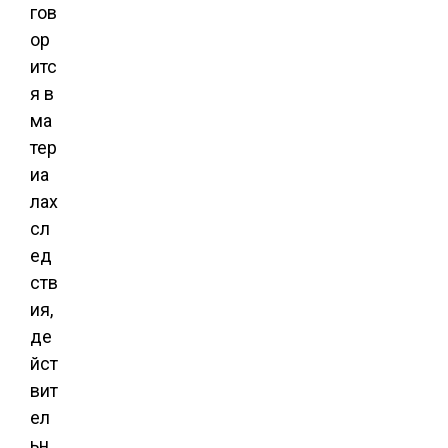
гов
ор
итс
я в
ма
тер
иа
лах
сл
ед
ств
ия,
де
йст
вит
ел
ьн