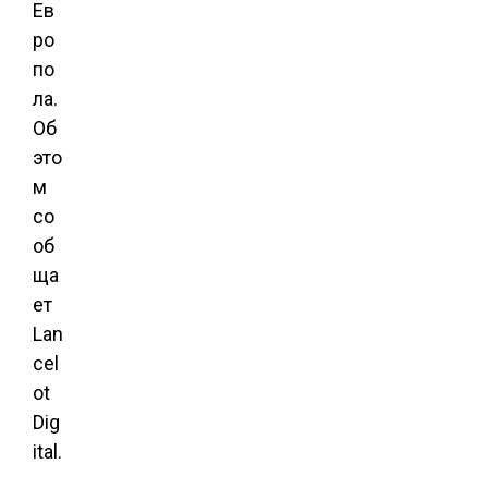
Ев
ро
по
ла.
Об
это
м
со
об
ща
ет
Lan
cel
ot
Dig
ital.