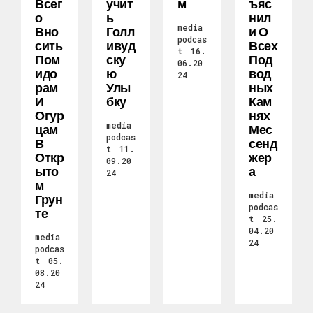
Всег
Учит
М
Ъяс
О
Ь
Нил
media
Вно
Голл
И О
podcas
Сить
Ивуд
Всех
t
16.
Пом
Ску
Под
06.20
Идо
Ю
Вод
24
Рам
Улы
Ных
И
Бку
Кам
Огур
Нях
media
Цам
Мес
podcas
В
Сенд
t
11.
Откр
Жер
09.20
Ыто
А
24
М
media
Грун
podcas
Те
t
25.
04.20
media
24
podcas
t
05.
08.20
24