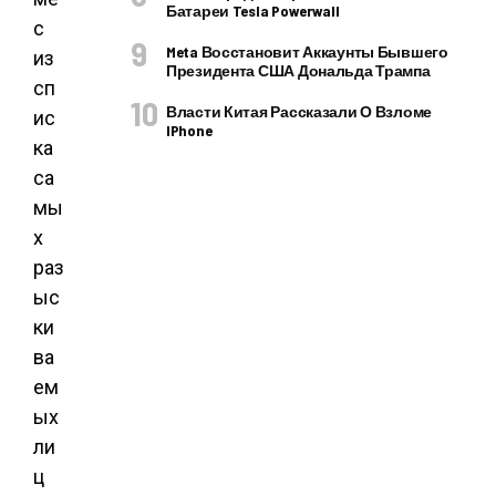
Батареи Tesla Powerwall
с
Meta Восстановит Аккаунты Бывшего
из
Президента США Дональда Трампа
сп
Власти Китая Рассказали О Взломе
ис
IPhone
ка
са
мы
х
раз
ыс
ки
ва
ем
ых
ли
ц