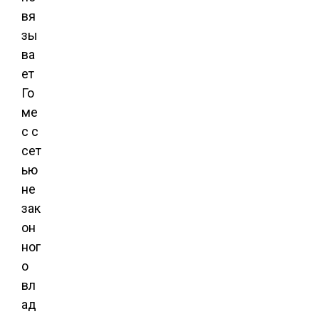
вя
зы
ва
ет
Го
ме
с с
сет
ью
не
зак
он
ног
о
вл
ад