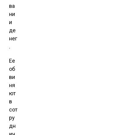
ва
ни
и
де
нег
.
Ее
об
ви
ня
ют
в
сот
ру
дн
ич