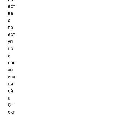
ест
ве
с
пр
ест
уп
но
й
орг
ан
иза
ци
ей
в
Ст
окг