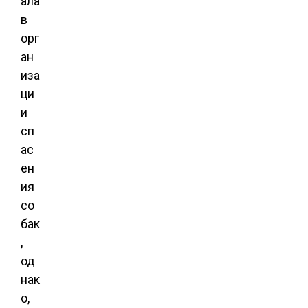
ала
в
орг
ан
иза
ци
и
сп
ас
ен
ия
со
бак
,
од
нак
о,