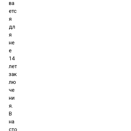
ва
етс
я
дл
я
не
е
14
лет
зак
лю
че
ни
я.
В
на
сто