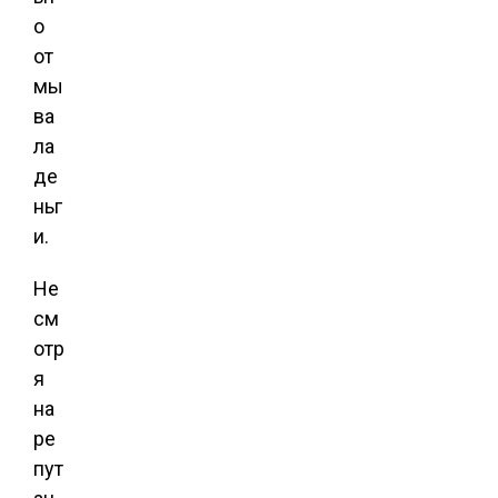
о
от
мы
ва
ла
де
ньг
и.
Не
см
отр
я
на
ре
пут