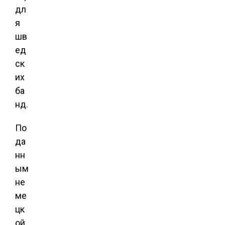
дл
я
шв
ед
ск
их
ба
нд.
По
да
нн
ым
не
ме
цк
ой