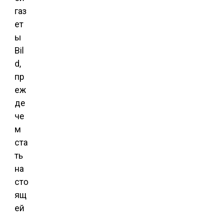
газ
ет
ы
Bil
d,
пр
еж
де
че
м
ста
ть
на
сто
ящ
ей