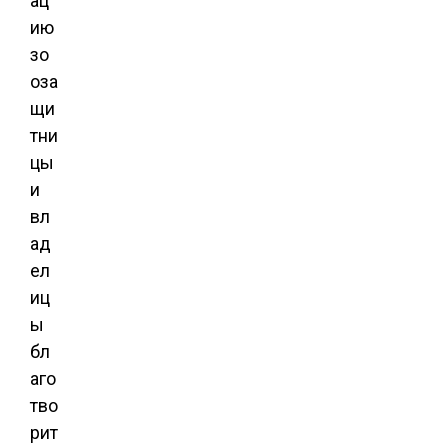
ац
ию
зо
оза
щи
тни
цы
и
вл
ад
ел
иц
ы
бл
аго
тво
рит