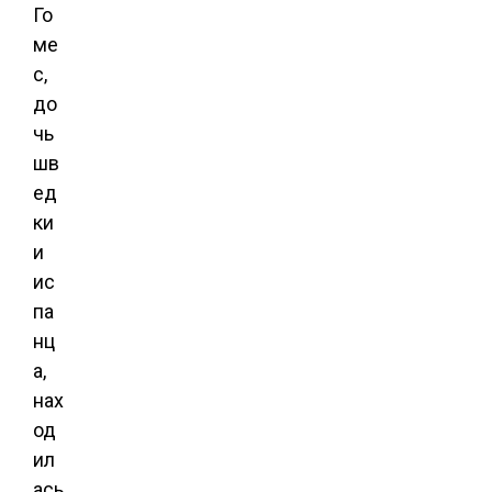
Го
ме
с,
до
чь
шв
ед
ки
и
ис
па
нц
а,
нах
од
ил
ась