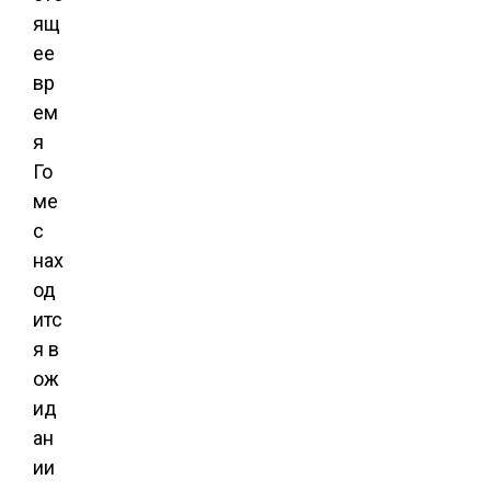
ящ
ее
вр
ем
я
Го
ме
с
нах
од
итс
я в
ож
ид
ан
ии