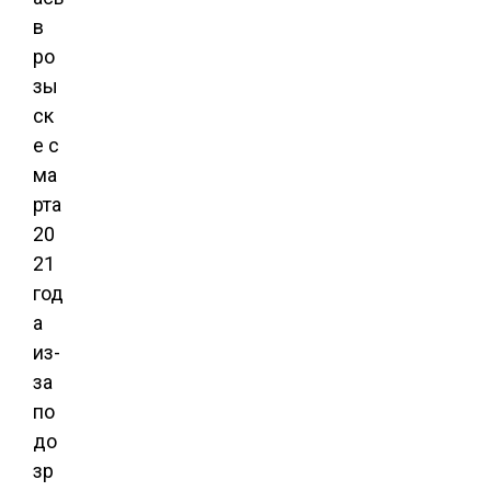
в
ро
зы
ск
е с
ма
рта
20
21
год
а
из-
за
по
до
зр