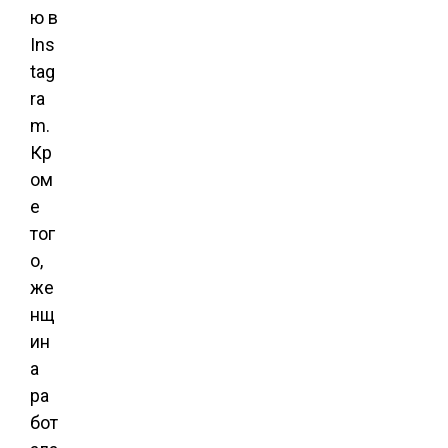
ю в
Ins
tag
ra
m.
Кр
ом
е
тог
о,
же
нщ
ин
а
ра
бот