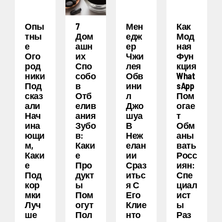
Опы
7
Мен
Как
Тны
Дом
Едж
Мод
Е
Ашн
Ер
Ная
Ого
Их
Чжи
Фун
Род
Спо
Лея
Кция
Ники
Собо
Обв
What
Под
В
Ини
SApp
Сказ
Отб
Л
Пом
Али
Елив
Джо
Огае
Нач
Ания
Шуа
Т
Ина
Зубо
В
Обм
Ющи
В:
Неж
Аны
М,
Каки
Елан
Вать
Каки
Е
Ии
Росс
Е
Про
Сраз
Иян:
Под
Дукт
Итьс
Спе
Кор
Ы
Я С
Циал
Мки
Пом
Его
Ист
Луч
Огут
Клие
Ы
Ше
Пол
Нто
Раз