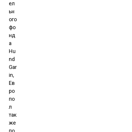
ел
ьн
ого
фо
нд
а
Hu
nd
Gar
in,
Ев
ро
по
л
так
же
по