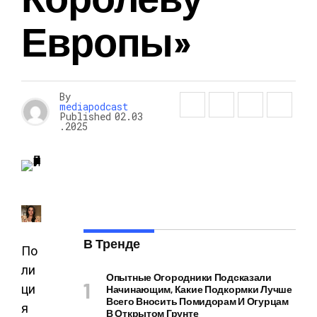
Европы»
By
mediapodcast
Published
02.03
.2025
В Тренде
По
ли
Опытные Огородники Подсказали
ци
Начинающим, Какие Подкормки Лучше
Всего Вносить Помидорам И Огурцам
я
В Открытом Грунте