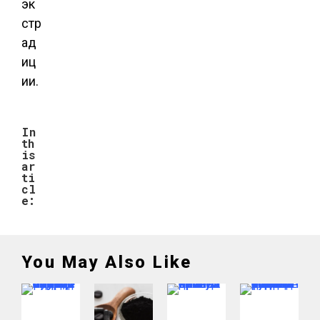
эк
стр
ад
иц
ии.
In
th
is
ar
ti
cl
e:
You May Also Like