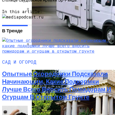
столице Саудовской Аравии Эр-Рияде.
In this article:
Растения-Вампиры: 15 Популярных
Домашних Цветов, Которые Крадут
Ваше Здоровье День За Днем
В Тренде
Дом На Колесах Своими Руками Из
Фургона ГАЗель: Пошаговый Гайд С
САД И ОГОРОД
Фото
Опытные Огородники Подсказали
Начинающим, Какие Подкормки
Лучше Всего Вносить Помидорам И
Огурцам В Открытом Грунте