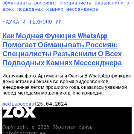
НАУКА И ТЕХНОЛОГИИ
Как Модная Функция WhatsApp
Помогает Обманывать Россиян:
Специалисты Разъяснили О Всех
Подводных Камнях Мессенджера
Источник фото: Аргументы и Факты В WhatsApp функция
демонстрации экрана во время видеозвонков,
внедренная летом прошлого года, оказалась уязвимой
перед методами мошенников, она приводит...
mediapodcast
25.04.2024
Copyright © 2025 Обратная связь
info@gototop.ee