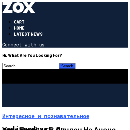
CART
HOME
LATEST NEWS
Connect with us
Hi, What Are You Looking For?
Интересное и познавательное
mediapodcast.ru
Усик Прибыл В Лондон На Анонс