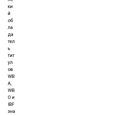
ки
й
об
ла
да
тел
ь
тит
ул
ов
WB
A,
WB
O и
IBF
зна