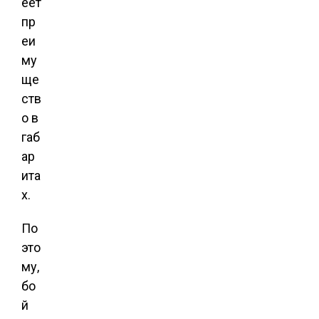
еет
пр
еи
му
ще
ств
о в
габ
ар
ита
х.
По
это
му,
бо
й