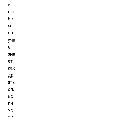
в
лю
бо
м
сл
уча
е
зна
ет,
как
др
ать
ся.
Ес
ли
Ус