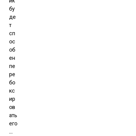
ик
бу
де
т
сп
ос
об
ен
пе
ре
бо
кс
ир
ов
ать
его
…