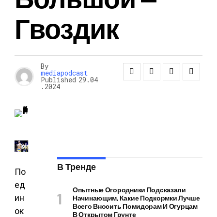
Гвоздик
By
mediapodcast
Published
29.04
.2024
В Тренде
По
ед
Опытные Огородники Подсказали
ин
Начинающим, Какие Подкормки Лучше
Всего Вносить Помидорам И Огурцам
ок
В Открытом Грунте