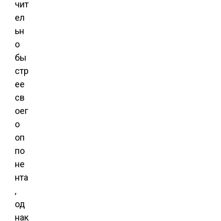
чит
ел
ьн
о
бы
стр
ее
св
оег
о
оп
по
не
нта
,
од
нак