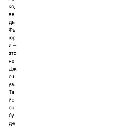
ко,
ве
дь
Фь
юр
и —
это
не
Дж
ош
уа.
Та
йс
он
бу
де