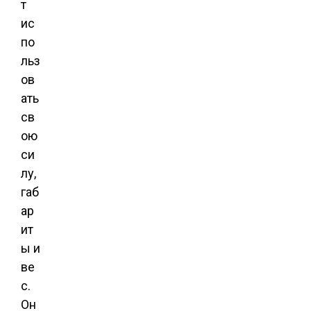
т
ис
по
льз
ов
ать
св
ою
си
лу,
габ
ар
ит
ы и
ве
с.
Он