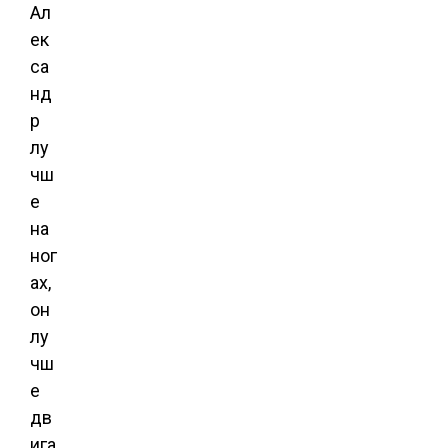
Ал
ек
са
нд
р
лу
чш
е
на
ног
ах,
он
лу
чш
е
дв
ига