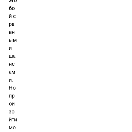
это
бо
й с
ра
вн
ым
и
ша
нс
ам
и.
Но
пр
ои
зо
йти
мо