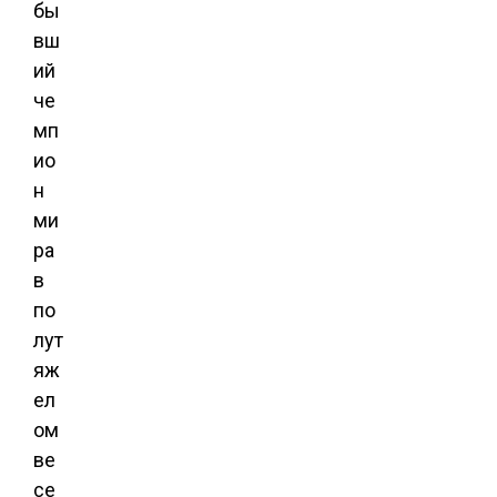
бы
вш
ий
че
мп
ио
н
ми
ра
в
по
лут
яж
ел
ом
ве
се