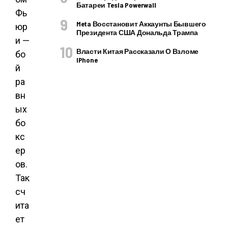
Батареи Tesla Powerwall
Фь
Meta Восстановит Аккаунты Бывшего
юр
Президента США Дональда Трампа
и —
Власти Китая Рассказали О Взломе
бо
IPhone
й
ра
вн
ых
бо
кс
ер
ов.
Так
сч
ита
ет