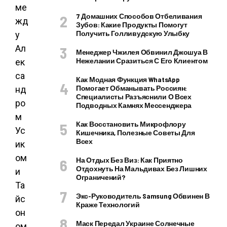
ме
7 Домашних Способов Отбеливания
жд
Зубов: Какие Продукты Помогут
Получить Голливудскую Улыбку
у
Ал
Менеджер Чжилея Обвинил Джошуа В
Нежелании Сразиться С Его Клиентом
ек
са
Как Модная Функция WhatsApp
Помогает Обманывать Россиян:
нд
Специалисты Разъяснили О Всех
ро
Подводных Камнях Мессенджера
м
Как Восстановить Микрофлору
Ус
Кишечника, Полезные Советы Для
Всех
ик
ом
На Отдых Без Виз: Как Приятно
Отдохнуть На Мальдивах Без Лишних
и
Ограничений?
Та
Экс-Руководитель Samsung Обвинен В
йс
Краже Технологий
он
Маск Передал Украине Солнечные
ом