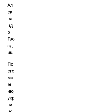
Ал
ек
са
нд
р
Гво
зд
ик.
По
его
мн
ен
ию,
укр
аи
нс