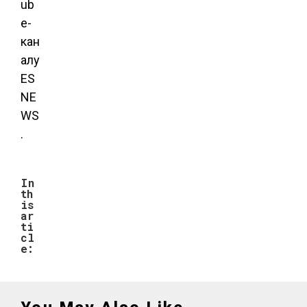
ub
e-
кан
алу
ES
NE
WS
.
In
th
is
ar
ti
cl
e: