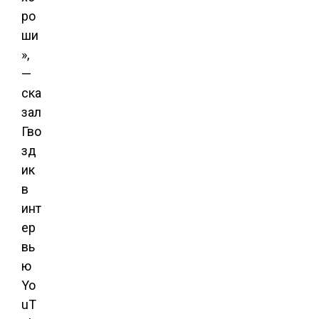
ро
ши
»,
—
ска
зал
Гво
зд
ик
в
инт
ер
вь
ю
Yo
uT