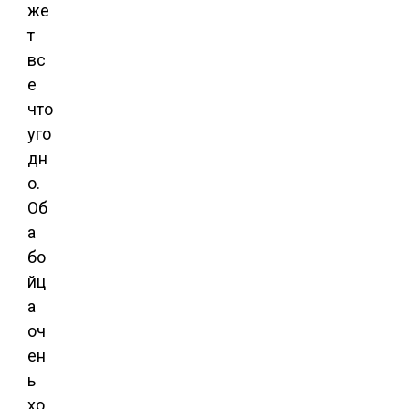
же
т
вс
е
что
уго
дн
о.
Об
а
бо
йц
а
оч
ен
ь
хо