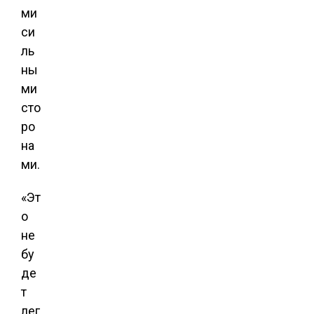
ми
си
ль
ны
ми
сто
ро
на
ми.
«Эт
о
не
бу
де
т
лег