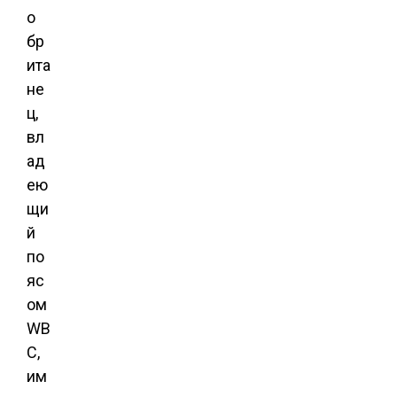
о
бр
ита
не
ц,
вл
ад
ею
щи
й
по
яс
ом
WB
C,
им