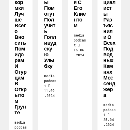
Кор
Ы
Я С
Циал
Мки
Пом
Его
Ист
Луч
Огут
Клие
Ы
Ше
Пол
Нто
Раз
Всег
Учит
М
Ъяс
О
Ь
Нил
media
Вно
Голл
И О
podcas
Сить
Ивуд
Всех
t
Пом
Ску
Под
16.06
Идо
Ю
Вод
.2024
Рам
Улы
Ных
И
Бку
Кам
Огур
Нях
media
Цам
Мес
podcas
В
Сенд
t
Откр
Жер
11.09
Ыто
А
.2024
М
media
Грун
podcas
Те
t
25.04
media
.2024
podcas