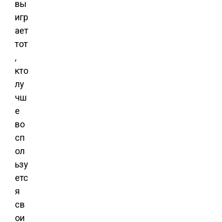
вы
игр
ает
тот
,
кто
лу
чш
е
во
сп
ол
ьзу
етс
я
св
ои