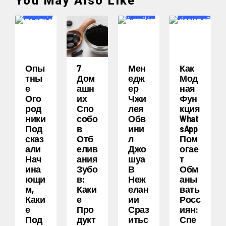
You May Also Like
Опы
7
Мен
Как
Тны
Дом
Едж
Мод
Е
Ашн
Ер
Ная
Ого
Их
Чжи
Фун
Род
Спо
Лея
Кция
Ники
Собо
Обв
What
Под
В
Ини
SApp
Сказ
Отб
Л
Пом
Али
Елив
Джо
Огае
Нач
Ания
Шуа
Т
Ина
Зубо
В
Обм
Ющи
В:
Неж
Аны
М,
Каки
Елан
Вать
Каки
Е
Ии
Росс
Е
Про
Сраз
Иян:
Под
Дукт
Итьс
Спе