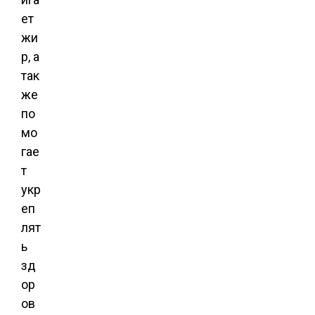
ет
жи
р, а
так
же
по
мо
гае
т
укр
еп
лят
ь
зд
ор
ов