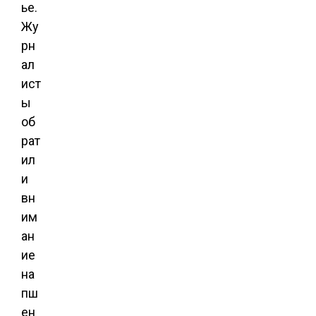
ье.
Жу
рн
ал
ист
ы
об
рат
ил
и
вн
им
ан
ие
на
пш
ен