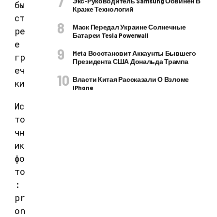
Экс-Руководитель Samsung Обвинен В
Краже Технологий
Маск Передал Украине Солнечные
Батареи Tesla Powerwall
Meta Восстановит Аккаунты Бывшего
Президента США Дональда Трампа
Власти Китая Рассказали О Взломе
IPhone
Ис
то
чн
ик
фо
то
:
pr
on