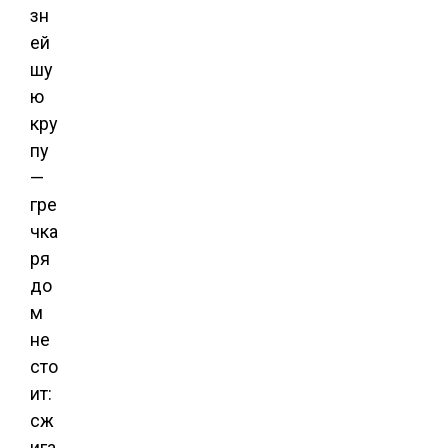
зн
ей
шу
ю
кру
пу
—
гре
чка
ря
до
м
не
сто
ит:
сж
ига