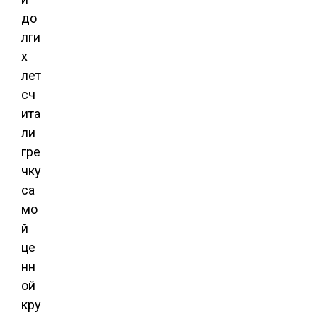
до
лги
х
лет
сч
ита
ли
гре
чку
са
мо
й
це
нн
ой
кру