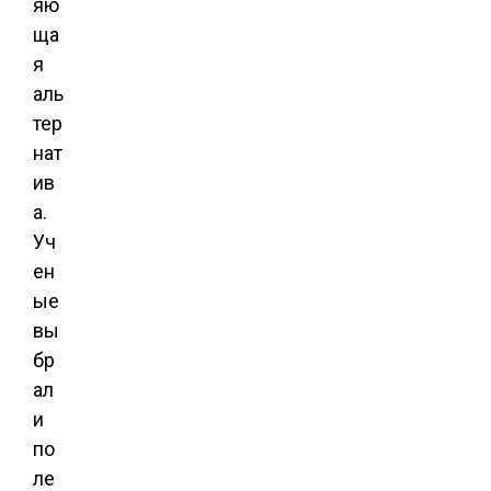
яю
ща
я
аль
тер
нат
ив
а.
Уч
ен
ые
вы
бр
ал
и
по
ле