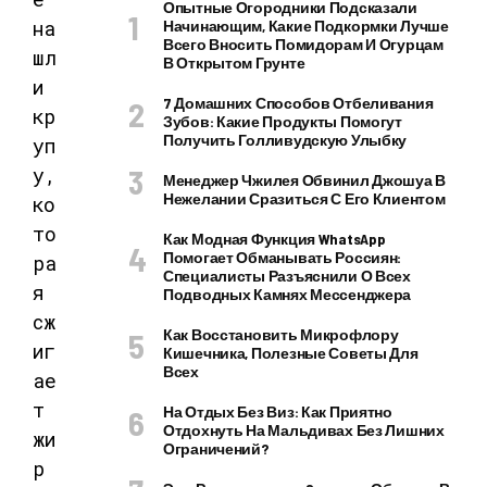
Опытные Огородники Подсказали
Начинающим, Какие Подкормки Лучше
Всего Вносить Помидорам И Огурцам
В Открытом Грунте
7 Домашних Способов Отбеливания
Зубов: Какие Продукты Помогут
Получить Голливудскую Улыбку
Менеджер Чжилея Обвинил Джошуа В
Нежелании Сразиться С Его Клиентом
Как Модная Функция WhatsApp
Помогает Обманывать Россиян:
Специалисты Разъяснили О Всех
Подводных Камнях Мессенджера
Как Восстановить Микрофлору
Кишечника, Полезные Советы Для
Всех
На Отдых Без Виз: Как Приятно
Отдохнуть На Мальдивах Без Лишних
Ограничений?