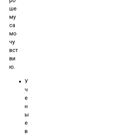
ро
ше
му
са
мо
чу
вст
ви
ю.
У
ч
е
н
ы
е
в