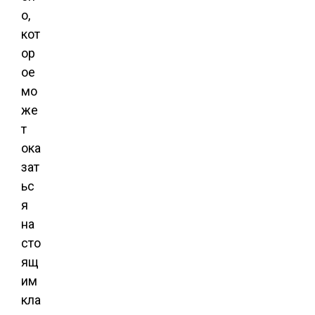
о,
кот
ор
ое
мо
же
т
ока
зат
ьс
я
на
сто
ящ
им
кла