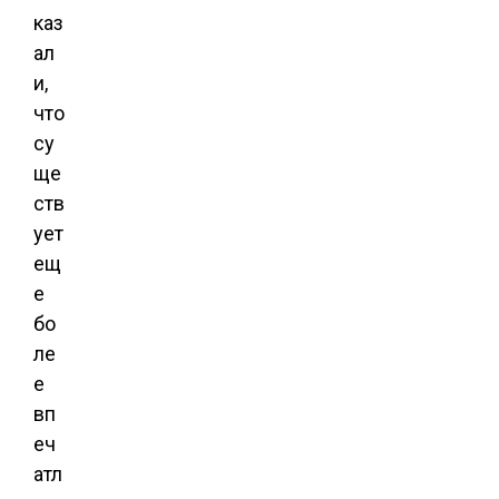
каз
ал
и,
что
су
ще
ств
ует
ещ
е
бо
ле
е
вп
еч
атл