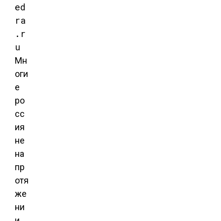
ed
ra
.r
u
Мн
оги
е
ро
сс
ия
не
на
пр
отя
же
ни
и