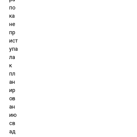
по
ка
не
пр
ист
упа
ла
к
пл
ан
ир
ов
ан
ию
св
ад