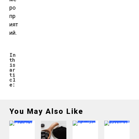
ро
пр
ият
ий.
In
th
is
ar
ti
cl
e:
You May Also Like