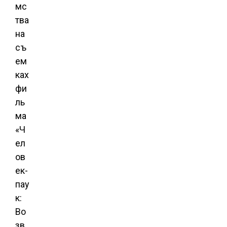
мс
тва
на
съ
ем
ках
фи
ль
ма
«Ч
ел
ов
ек-
пау
к:
Во
зв