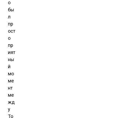
о
бы
л
пр
ост
о
пр
ият
ны
й
мо
ме
нт
ме
жд
у
То