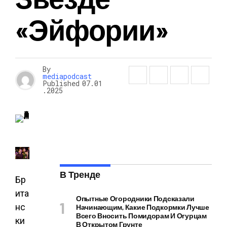
«Эйфории»
By
mediapodcast
Published
07.01
.2025
В Тренде
Бр
ита
Опытные Огородники Подсказали
нс
Начинающим, Какие Подкормки Лучше
Всего Вносить Помидорам И Огурцам
ки
В Открытом Грунте