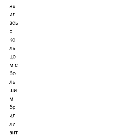
яв
ил
ась
с
ко
ль
цо
м с
бо
ль
ши
м
бр
ил
ли
ант