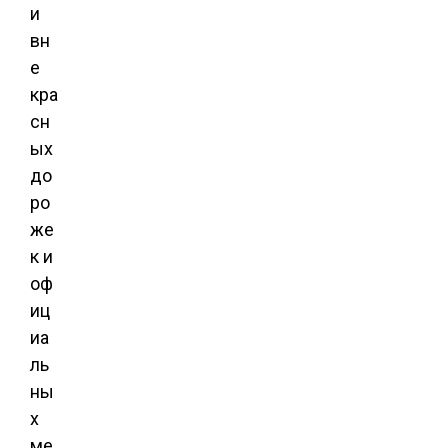
и
вн
е
кра
сн
ых
до
ро
же
к и
оф
иц
иа
ль
ны
х
ме