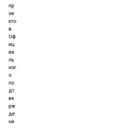
пр
ое
кто
в.
Оф
иц
иа
ль
ног
о
по
дт
ве
рж
де
ни