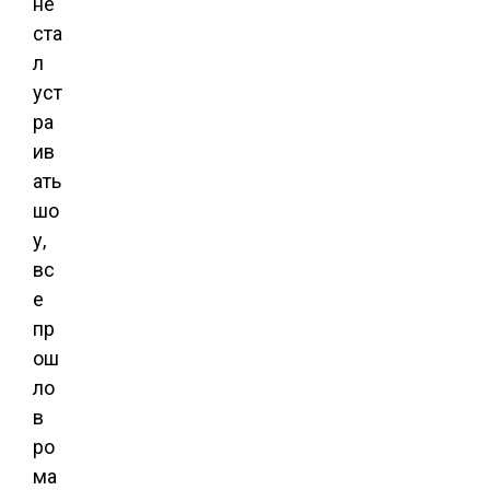
не
ста
л
уст
ра
ив
ать
шо
у,
вс
е
пр
ош
ло
в
ро
ма