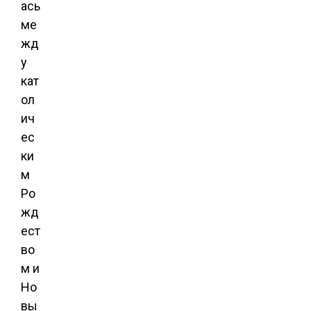
ась
ме
жд
у
кат
ол
ич
ес
ки
м
Ро
жд
ест
во
м и
Но
вы