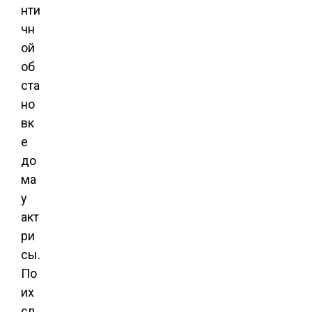
нти
чн
ой
об
ста
но
вк
е
до
ма
у
акт
ри
сы.
По
их
сл