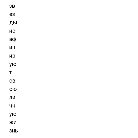
зв
ез
ды
не
аф
иш
ир
ую
т
св
ою
ли
чн
ую
жи
знь