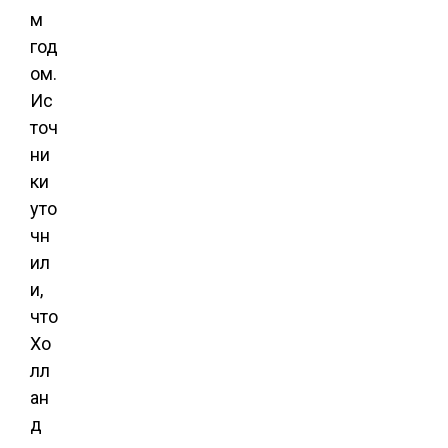
м
год
ом.
Ис
точ
ни
ки
уто
чн
ил
и,
что
Хо
лл
ан
д