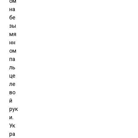
ом
на
бе
зы
мя
нн
ом
па
ль
це
ле
во
й
рук
и.
Ук
ра