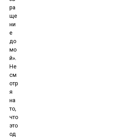
ра
ще
ни
е
до
мо
й».
Не
см
отр
я
на
то,
что
это
од