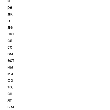
и
ре
дк
о
де
лят
ся
со
вм
ест
ны
ми
фо
то,
сн
ят
ым