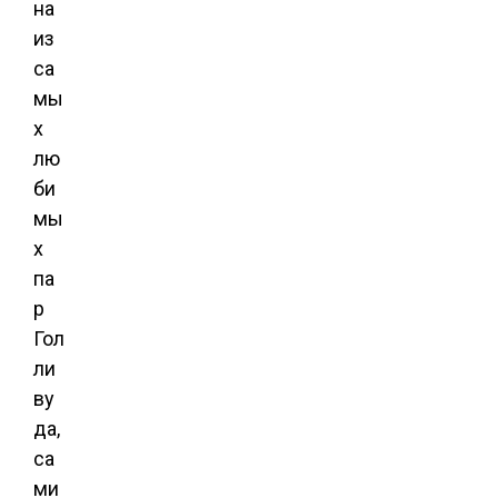
на
из
са
мы
х
лю
би
мы
х
па
р
Гол
ли
ву
да,
са
ми