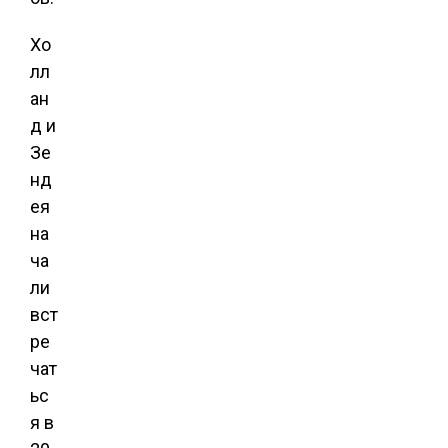
Хо
лл
ан
д и
Зе
нд
ея
на
ча
ли
вст
ре
чат
ьс
я в