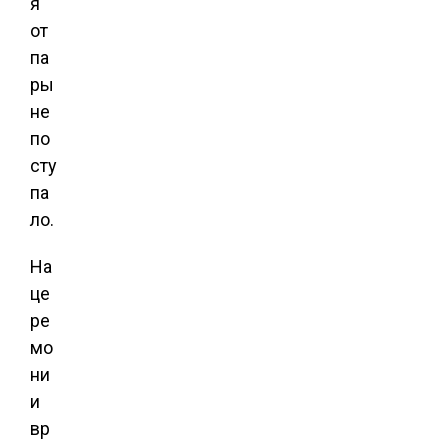
я
от
па
ры
не
по
сту
па
ло.
На
це
ре
мо
ни
и
вр