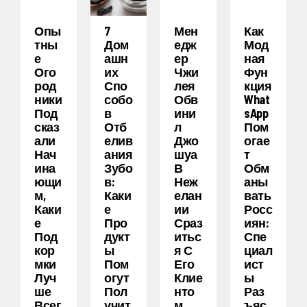
Опы
7
Мен
Как
Тны
Дом
Едж
Мод
Е
Ашн
Ер
Ная
Ого
Их
Чжи
Фун
Род
Спо
Лея
Кция
Ники
Собо
Обв
What
Под
В
Ини
SApp
Сказ
Отб
Л
Пом
Али
Елив
Джо
Огае
Нач
Ания
Шуа
Т
Ина
Зубо
В
Обм
Ющи
В:
Неж
Аны
М,
Каки
Елан
Вать
Каки
Е
Ии
Росс
Е
Про
Сраз
Иян:
Под
Дукт
Итьс
Спе
Кор
Ы
Я С
Циал
Мки
Пом
Его
Ист
Луч
Огут
Клие
Ы
Ше
Пол
Нто
Раз
Всег
Учит
М
Ъяс