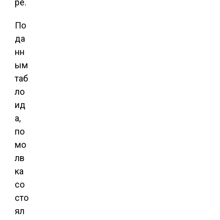
ре.
По
да
нн
ым
таб
ло
ид
а,
по
мо
лв
ка
со
сто
ял