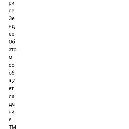
ри
се
Зе
нд
ее.
Об
это
м
со
об
ща
ет
из
да
ни
е
TM