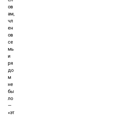
ов
ам,
чл
ен
ов
се
мь
и
ря
до
м
не
бы
ло
—
«эт