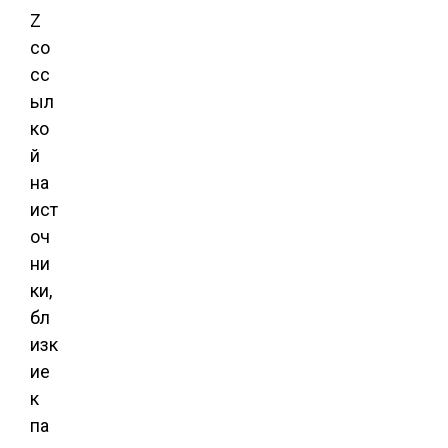
Z
со
сс
ыл
ко
й
на
ист
оч
ни
ки,
бл
изк
ие
к
па