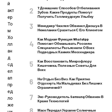
й
7 Домашних Способов Отбеливания
акт
Зубов: Какие Продукты Помогут
Получить Голливудскую Улыбку
ер
То
Менеджер Чжилея Обвинил Джошуа В
Нежелании Сразиться С Его Клиентом
м
Хо
Как Модная Функция WhatsApp
Помогает Обманывать Россиян:
лл
Специалисты Разъяснили О Всех
ан
Подводных Камнях Мессенджера
д
Как Восстановить Микрофлору
сд
Кишечника, Полезные Советы Для
Всех
ел
ал
На Отдых Без Виз: Как Приятно
Отдохнуть На Мальдивах Без Лишних
пр
Ограничений?
ед
Экс-Руководитель Samsung Обвинен В
ло
Краже Технологий
же
Маск Передал Украине Солнечные
ни