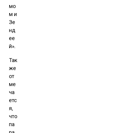
мо
м и
Зе
нд
ее
й».
Так
же
от
ме
ча
етс
я,
что
па
ра