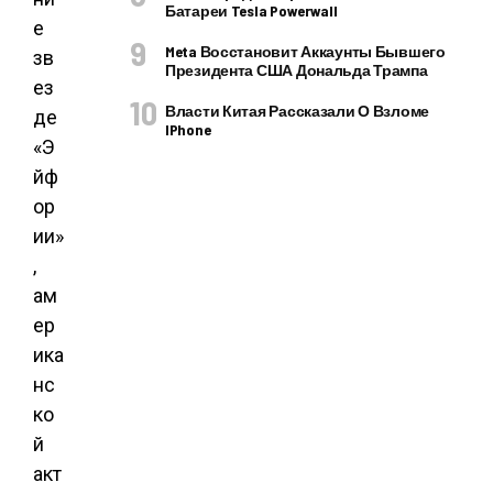
Батареи Tesla Powerwall
е
Meta Восстановит Аккаунты Бывшего
зв
Президента США Дональда Трампа
ез
Власти Китая Рассказали О Взломе
де
IPhone
«Э
йф
ор
ии»
,
ам
ер
ика
нс
ко
й
акт