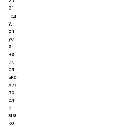
20
21
год
у,
сп
уст
я
не
ск
ол
ько
лет
по
сл
е
зна
ко