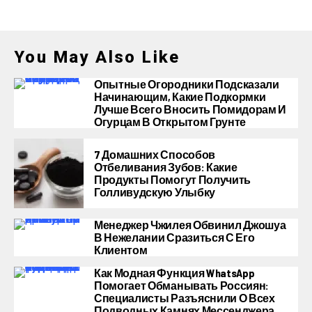
You May Also Like
Опытные Огородники Подсказали
Начинающим, Какие Подкормки
Лучше Всего Вносить Помидорам И
Огурцам В Открытом Грунте
7 Домашних Способов
Отбеливания Зубов: Какие
Продукты Помогут Получить
Голливудскую Улыбку
Менеджер Чжилея Обвинил Джошуа
В Нежелании Сразиться С Его
Клиентом
Как Модная Функция WhatsApp
Помогает Обманывать Россиян:
Специалисты Разъяснили О Всех
Подводных Камнях Мессенджера