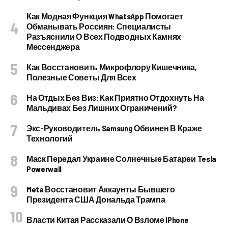
Как Модная Функция WhatsApp Помогает
Обманывать Россиян: Специалисты
Разъяснили О Всех Подводных Камнях
Мессенджера
Как Восстановить Микрофлору Кишечника,
Полезные Советы Для Всех
На Отдых Без Виз: Как Приятно Отдохнуть На
Мальдивах Без Лишних Ограничений?
Экс-Руководитель Samsung Обвинен В Краже
Технологий
Маск Передал Украине Солнечные Батареи Tesla
Powerwall
Meta Восстановит Аккаунты Бывшего
Президента США Дональда Трампа
Власти Китая Рассказали О Взломе IPhone