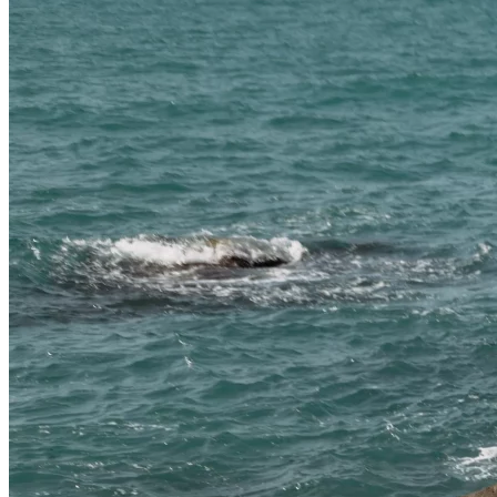
Растения-Вампиры: 15 Популярных
Домашних Цветов, Которые Крадут
Ваше Здоровье День За Днем
Дом На Колесах Своими Руками Из
Фургона ГАЗель: Пошаговый Гайд С
Фото