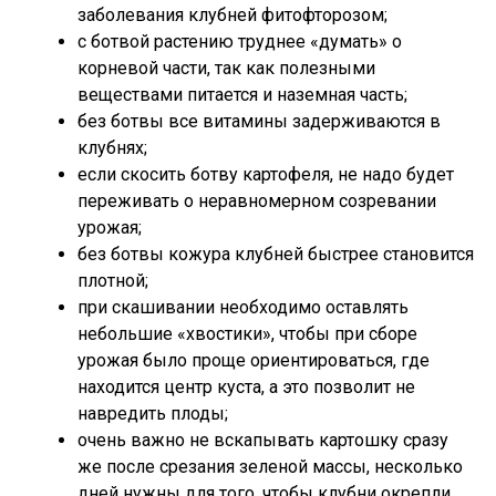
заболевания клубней фитофторозом;
с ботвой растению труднее «думать» о
корневой части, так как полезными
веществами питается и наземная часть;
без ботвы все витамины задерживаются в
клубнях;
если скосить ботву картофеля, не надо будет
переживать о неравномерном созревании
урожая;
без ботвы кожура клубней быстрее становится
плотной;
при скашивании необходимо оставлять
небольшие «хвостики», чтобы при сборе
урожая было проще ориентироваться, где
находится центр куста, а это позволит не
навредить плоды;
очень важно не вскапывать картошку сразу
же после срезания зеленой массы, несколько
дней нужны для того, чтобы клубни окрепли.