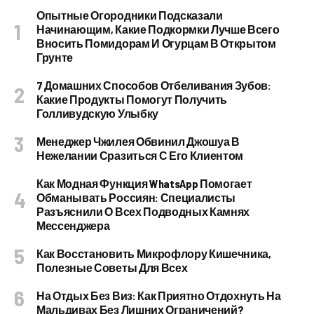
Опытные Огородники Подсказали
Начинающим, Какие Подкормки Лучше Всего
Вносить Помидорам И Огурцам В Открытом
Грунте
7 Домашних Способов Отбеливания Зубов:
Какие Продукты Помогут Получить
Голливудскую Улыбку
Менеджер Чжилея Обвинил Джошуа В
Нежелании Сразиться С Его Клиентом
Как Модная Функция WhatsApp Помогает
Обманывать Россиян: Специалисты
Разъяснили О Всех Подводных Камнях
Мессенджера
Как Восстановить Микрофлору Кишечника,
Полезные Советы Для Всех
На Отдых Без Виз: Как Приятно Отдохнуть На
Мальдивах Без Лишних Ограничений?