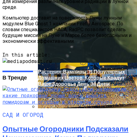
для измерения различных уровней радиации в лунной
среде.
Эмилия Кларк Получила Орден От
Принца Уильяма
Компьютер доставят на поверхность Луны лунным
модулем Blue Ghost 1 компании Firefly Aerospace. По
словам специалистов НАСА, RadPC позволит сделать
будущие миссии на Луне и Марсе более безопасными и
экономически эффективными.
In this article:
Растения-Вампиры: 15 Популярных
В Тренде
Домашних Цветов, Которые Крадут
Ваше Здоровье День За Днем
САД И ОГОРОД
Роналду Вывел Аль-Наср В 1/4 Лиги
Чемпионов Азии
Опытные Огородники Подсказали