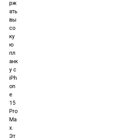
рж
ать
вы
со
ку
ю
пл
анк
у с
iPh
on
e
15
Pro
Ma
x.
Эт