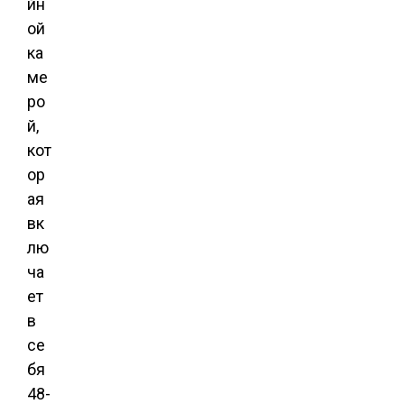
йн
ой
ка
ме
ро
й,
кот
ор
ая
вк
лю
ча
ет
в
се
бя
48-