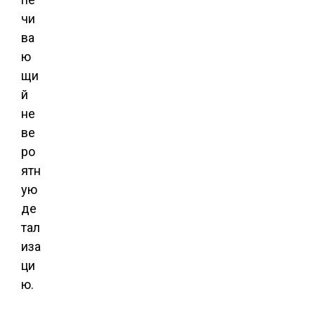
чи
ва
ю
щи
й
не
ве
ро
ятн
ую
де
тал
иза
ци
ю.