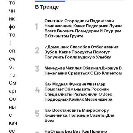
то
В Тренде
чн
ик
Опытные Огородники Подсказали
фо
Начинающим, Какие Подкормки Лучше
Всего Вносить Помидорам И Огурцам
то
В Открытом Грунте
:
7 Домашних Способов Отбеливания
cn
Зубов: Какие Продукты Помогут
Получить Голливудскую Улыбку
ew
s.
Менеджер Чжилея Обвинил Джошуа В
Нежелании Сразиться С Его Клиентом
ru
См
Как Модная Функция WhatsApp
Помогает Обманывать Россиян:
арт
Специалисты Разъяснили О Всех
фо
Подводных Камнях Мессенджера
ны
Как Восстановить Микрофлору
с
Кишечника, Полезные Советы Для
Всех
кач
ест
На Отдых Без Виз: Как Приятно