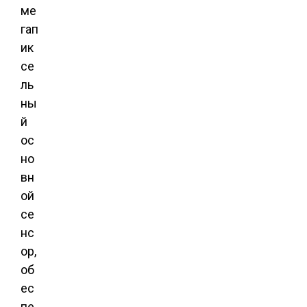
ме
гап
ик
се
ль
ны
й
ос
но
вн
ой
се
нс
ор,
об
ес
пе