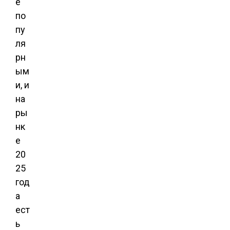
е
по
пу
ля
рн
ым
и, и
на
ры
нк
е
20
25
год
а
ест
ь