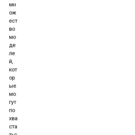
мн
ож
ест
во
мо
де
ле
й,
кот
ор
ые
мо
гут
по
хва
ста
тьс