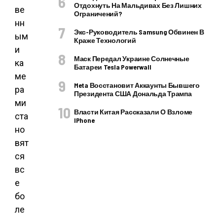
Отдохнуть На Мальдивах Без Лишних
ве
Ограничений?
нн
Экс-Руководитель Samsung Обвинен В
ым
Краже Технологий
и
Маск Передал Украине Солнечные
ка
Батареи Tesla Powerwall
ме
Meta Восстановит Аккаунты Бывшего
ра
Президента США Дональда Трампа
ми
Власти Китая Рассказали О Взломе
ста
IPhone
но
вят
ся
вс
е
бо
ле