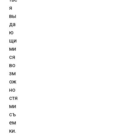
я
вы
да
ю
щи
ми
ся
во
зм
ож
но
стя
ми
съ
ем
ки.