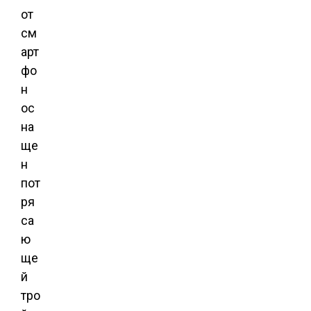
от
см
арт
фо
н
ос
на
ще
н
пот
ря
са
ю
ще
й
тро