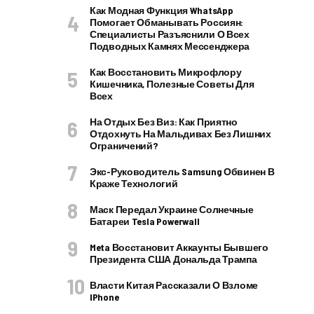
Как Модная Функция WhatsApp
Помогает Обманывать Россиян:
Специалисты Разъяснили О Всех
Подводных Камнях Мессенджера
Как Восстановить Микрофлору
Кишечника, Полезные Советы Для
Всех
На Отдых Без Виз: Как Приятно
Отдохнуть На Мальдивах Без Лишних
Ограничений?
Экс-Руководитель Samsung Обвинен В
Краже Технологий
Маск Передал Украине Солнечные
Батареи Tesla Powerwall
Meta Восстановит Аккаунты Бывшего
Президента США Дональда Трампа
Власти Китая Рассказали О Взломе
IPhone