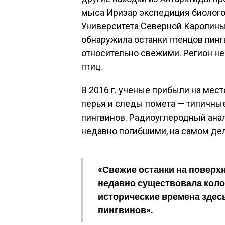
мыса Иризар экспедиция биолого
Университета Северной Каролины
обнаружила останки птенцов пинг
относительно свежими. Регион не
птиц.
В 2016 г. ученые прибыли на мест
перья и следы помета — типичны
пингвинов. Радиоуглеродный анал
недавно погибшими, на самом деле
«Свежие останки на поверхн
недавно существовала колон
исторические времена здес
пингвинов».