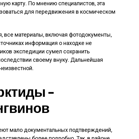
ую карту. По мнению специалистов, эта
ьзоваться для передвижения в космическом
я, все материалы, включая фотодокументы,
сточниках информация о находке не
ников экспедиции сумел сохранить
последствии своему внуку. Дальнейшая
 неизвестной.
рктиды –
нгвинов
еют мало документальных подтверждений,
едставлены более подробно. Так, в районе