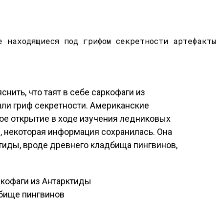
снить, что таят в себе саркофаги из
яли гриф секретности. Американские
ое открытие в ходе изучения ледниковых
, некоторая информация сохранилась. Она
тиды, вроде древнего кладбища пингвинов,
ркофаги из Антарктиды
бище пингвинов