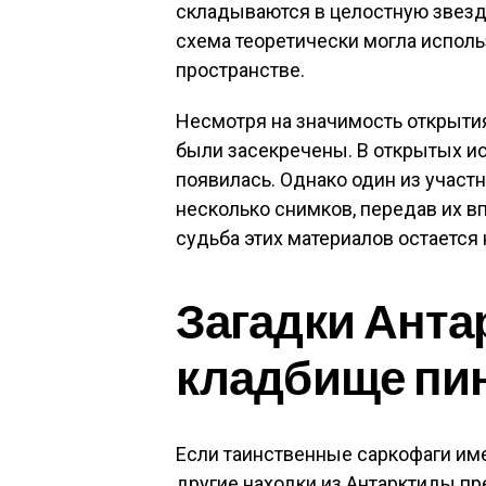
складываются в целостную звездн
схема теоретически могла испол
пространстве.
Несмотря на значимость открыти
были засекречены. В открытых и
появилась. Однако один из участ
несколько снимков, передав их в
судьба этих материалов остается
Загадки Анта
кладбище пи
Если таинственные саркофаги им
другие находки из Антарктиды пр