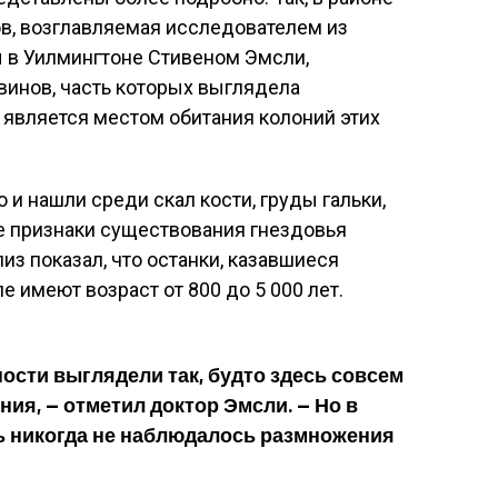
в, возглавляемая исследователем из
 в Уилмингтоне Стивеном Эмсли,
винов, часть которых выглядела
 является местом обитания колоний этих
о и нашли среди скал кости, груды гальки,
е признаки существования гнездовья
из показал, что останки, казавшиеся
 имеют возраст от 800 до 5 000 лет.
ости выглядели так, будто здесь совсем
ия, — отметил доктор Эмсли. — Но в
ь никогда не наблюдалось размножения