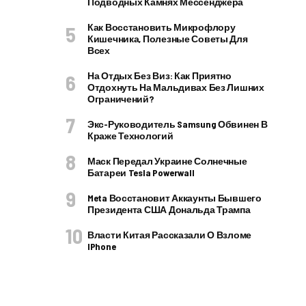
Подводных Камнях Мессенджера
Как Восстановить Микрофлору
Кишечника, Полезные Советы Для
Всех
На Отдых Без Виз: Как Приятно
Отдохнуть На Мальдивах Без Лишних
Ограничений?
Экс-Руководитель Samsung Обвинен В
Краже Технологий
Маск Передал Украине Солнечные
Батареи Tesla Powerwall
Meta Восстановит Аккаунты Бывшего
Президента США Дональда Трампа
Власти Китая Рассказали О Взломе
IPhone