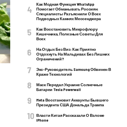
Как Модная Функция WhatsApp
Помогает Обманывать Россиян:
Специалисты Разъяснили О Всех
Подводных Камнях Мессенджера
Как Восстановить Микрофлору
Кишечника, Полезные Советы Для
Всех
На Отдых Без Виз: Как Приятно
Отдохнуть На Мальдивах Без Лишних
Ограничений?
Экс-Руководитель Samsung Обвинен В
Краже Технологий
Маск Передал Украине Солнечные
Батареи Tesla Powerwall
Meta Восстановит Аккаунты Бывшего
Президента США Дональда Трампа
Власти Китая Рассказали О Взломе
IPhone