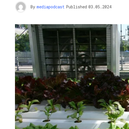
By
mediapodcast
Published
03.05.2024