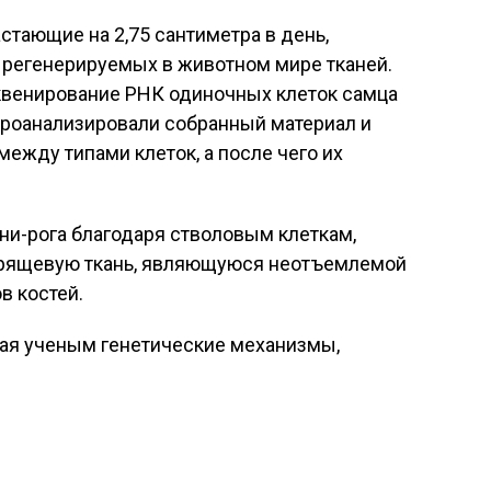
астающие на 2,75 сантиметра в день,
 регенерируемых в животном мире тканей.
квенирование РНК одиночных клеток самца
проанализировали собранный материал и
ежду типами клеток, а после чего их
ини-рога благодаря стволовым клеткам,
хрящевую ткань, являющуюся неотъемлемой
в костей.
вая ученым генетические механизмы,