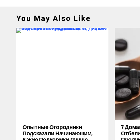
You May Also Like
Опытные Огородники
7 Дом
Подсказали Начинающим,
Отбели
Какие Подкормки Лучше
Продук