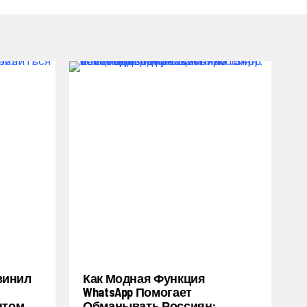
винил
Как Модная Функция
WhatsApp Помогает
нтом
Обманывать Россиян: