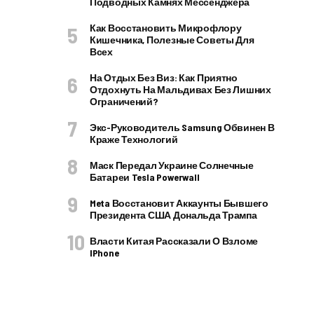
Подводных Камнях Мессенджера
Как Восстановить Микрофлору
Кишечника, Полезные Советы Для
Всех
На Отдых Без Виз: Как Приятно
Отдохнуть На Мальдивах Без Лишних
Ограничений?
Экс-Руководитель Samsung Обвинен В
Краже Технологий
Маск Передал Украине Солнечные
Батареи Tesla Powerwall
Meta Восстановит Аккаунты Бывшего
Президента США Дональда Трампа
Власти Китая Рассказали О Взломе
IPhone