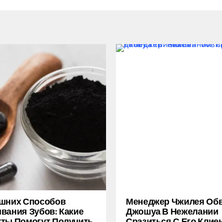
ашних Способов
Менеджер Чжилея Об
вания Зубов: Какие
Джошуа В Нежелании
ты Помогут Получить
Сразиться С Его Клие