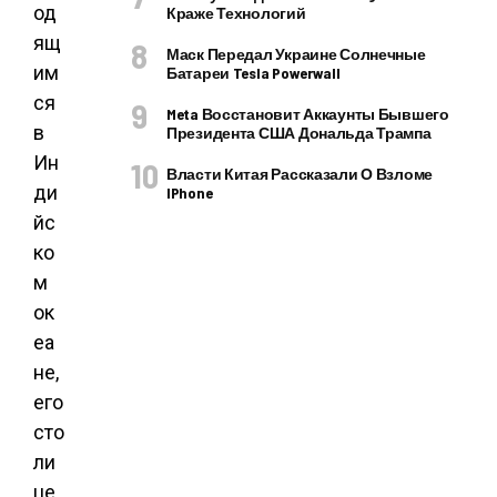
од
Краже Технологий
ящ
Маск Передал Украине Солнечные
им
Батареи Tesla Powerwall
ся
Meta Восстановит Аккаунты Бывшего
в
Президента США Дональда Трампа
Ин
Власти Китая Рассказали О Взломе
ди
IPhone
йс
ко
м
ок
еа
не,
его
сто
ли
це