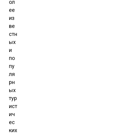
ол
ее
из
ве
стн
ых
и
по
пу
ля
рн
ых
тур
ист
ич
ес
ких