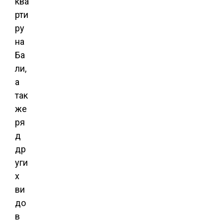
ква
рти
ру
на
Ба
ли,
а
так
же
ря
д
др
уги
х
ви
до
в