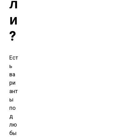
л
и
?
Ест
ь
ва
ри
ант
ы
по
д
лю
бы