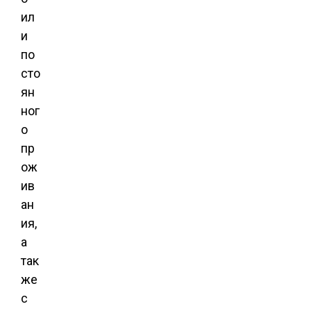
ил
и
по
сто
ян
ног
о
пр
ож
ив
ан
ия,
а
так
же
с