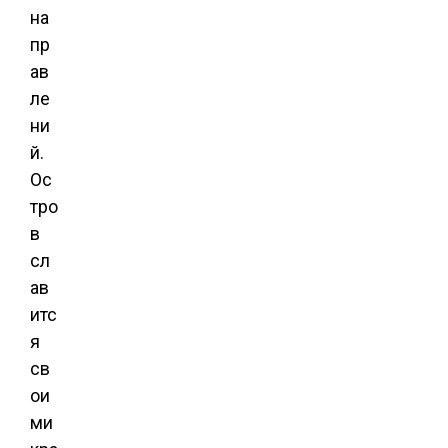
на
пр
ав
ле
ни
й.
Ос
тро
в
сл
ав
итс
я
св
ои
ми