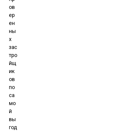
ов
ер
ен
ны
х
зас
тро
йщ
ик
ов
по
са
мо
й
вы
год