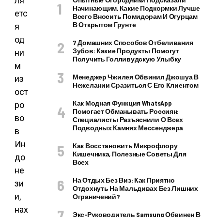
ля
Начинающим, Какие Подкормки Лучше
етс
Всего Вносить Помидорам И Огурцам
В Открытом Грунте
я
од
7 Домашних Способов Отбеливания
Зубов: Какие Продукты Помогут
ни
Получить Голливудскую Улыбку
м
Менеджер Чжилея Обвинил Джошуа В
из
Нежелании Сразиться С Его Клиентом
ост
Как Модная Функция WhatsApp
ро
Помогает Обманывать Россиян:
во
Специалисты Разъяснили О Всех
Подводных Камнях Мессенджера
в
Ин
Как Восстановить Микрофлору
Кишечника, Полезные Советы Для
до
Всех
не
На Отдых Без Виз: Как Приятно
зи
Отдохнуть На Мальдивах Без Лишних
и,
Ограничений?
нах
Экс-Руководитель Samsung Обвинен В