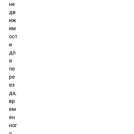
не
дв
иж
им
ост
и
дл
я
пе
ре
ез
да,
вр
ем
ен
ног
о