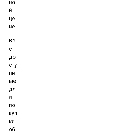
но
й
це
не.
Вс
е
до
сту
пн
ые
дл
я
по
куп
ки
об