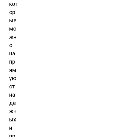
кот
ор
ые
мо
жн
о
на
пр
ям
ую
от
на
дё
жн
ых
и
пр