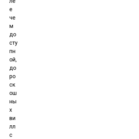
ле
е
че
м
до
сту
пн
ой,
до
ро
ск
ош
ны
х
ви
лл
с