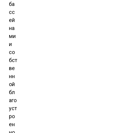
ба
сс
ей
на
ми
и
со
бст
ве
нн
ой
бл
аго
уст
ро
ен
но