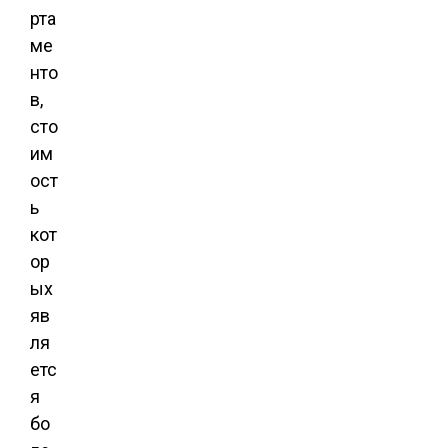
рта
ме
нто
в,
сто
им
ост
ь
кот
ор
ых
яв
ля
етс
я
бо