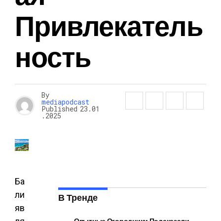
Привлекатель
Ность
By
mediapodcast
Published
23.01
.2025
Ба
ли
В Тренде
яв
Опытные Огородники Подсказали