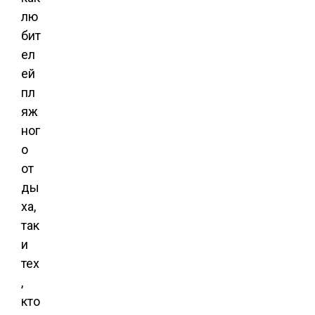
лю
бит
ел
ей
пл
яж
ног
о
от
ды
ха,
так
и
тех
,
кто