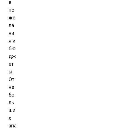
е
по
же
ла
ни
я и
бю
дж
ет
ы.
От
не
бо
ль
ши
х
апа