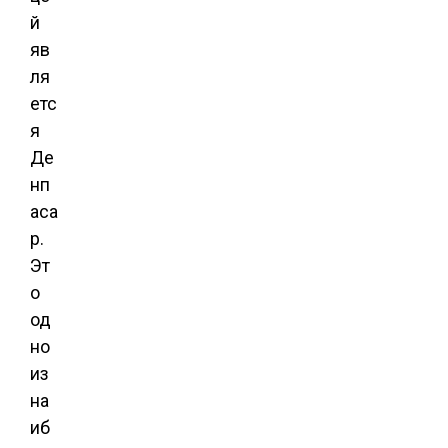
й
яв
ля
етс
я
Де
нп
аса
р.
Эт
о
од
но
из
на
иб