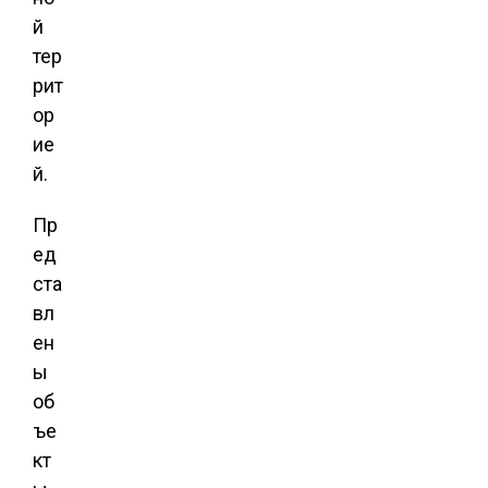
й
тер
рит
ор
ие
й.
Пр
ед
ста
вл
ен
ы
об
ъе
кт