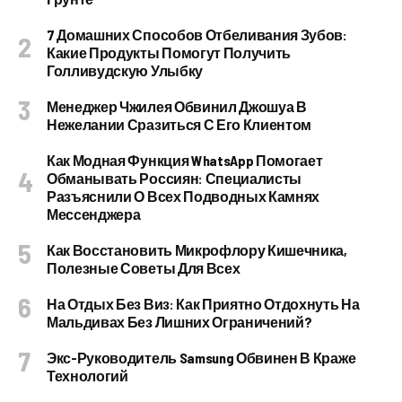
7 Домашних Способов Отбеливания Зубов:
Какие Продукты Помогут Получить
Голливудскую Улыбку
Менеджер Чжилея Обвинил Джошуа В
Нежелании Сразиться С Его Клиентом
Как Модная Функция WhatsApp Помогает
Обманывать Россиян: Специалисты
Разъяснили О Всех Подводных Камнях
Мессенджера
Как Восстановить Микрофлору Кишечника,
Полезные Советы Для Всех
На Отдых Без Виз: Как Приятно Отдохнуть На
Мальдивах Без Лишних Ограничений?
Экс-Руководитель Samsung Обвинен В Краже
Технологий