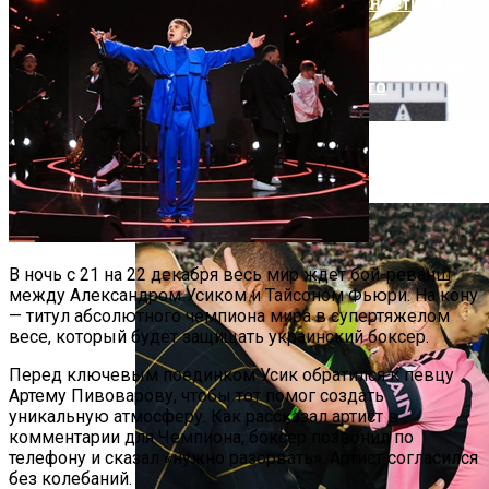
Русский Стиль: Архитектура, Интерьер
И Другие Особенности Этого
Направления
В Дании Нашли Редкое 1500-Летнее
Кольцо
В ночь с 21 на 22 декабря весь мир ждет бой-реванш
между Александром Усиком и Тайсоном Фьюри. На кону
— титул абсолютного чемпиона мира в супертяжелом
весе, который будет защищать украинский боксер.
Перед ключевым поединком Усик обратился к певцу
Артему Пивоварову, чтобы тот помог создать
уникальную атмосферу. Как рассказал артист в
комментарии для Чемпиона, боксер позвонил по
телефону и сказал «нужно разорвать». Артист согласился
без колебаний.