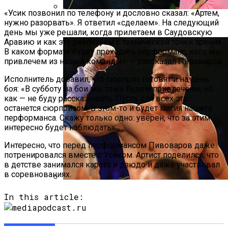
«Усик позвонил по телефону и дословно сказал: «Артем,
нужно разорвать». Я ответил «сделаем». На следующий
Уилл Смит Обнял Месси На Игре МЛС
день мы уже решали, когда прилетаем в Саудовскую
Аравию и как это реализуем с технической точки зрения.
В каком формате будет проходить перформанс, кого мы
привлечем из нашей команды», — рассказал Пивоваров.
Исполнитель добавил, что сюрприз готовят и на день
боя: «В субботу на бои мы тоже будем привлечены, но
как — не буду рассказывать. Пусть для всех это
останется сюрпризом. В этом-то и будет магия нашего
перформанса. Скажу только одно: уверен, что за этим
интересно будет наблюдать».
Интересно, что перед перформансом Пивоваров даже
потренировался вместе с Усиком. Артист поделился, что
в детстве занимался каратэ и дзюдо и даже участвовал
в соревнованиях.
Гвоздик Поборется За Титул
In this article:
Временного Чемпиона