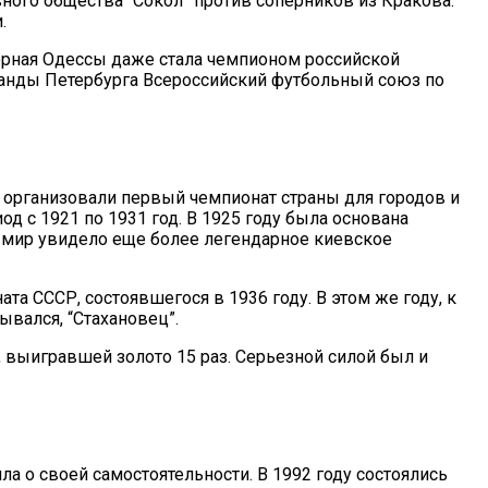
ного общества “Сокол” против соперников из Кракова.
.
борная Одессы даже стала чемпионом российской
оманды Петербурга Всероссийский футбольный союз по
ы организовали первый чемпионат страны для городов и
 с 1921 по 1931 год. В 1925 году была основана
 мир увидело еще более легендарное киевское
 СССР, состоявшегося в 1936 году. В этом же году, к
ывался, “Стахановец”.
 Днем
 выигравшей золото 15 раз. Серьезной силой был и
а о своей самостоятельности. В 1992 году состоялись