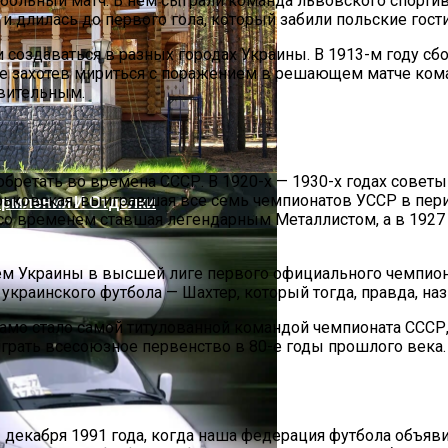
ольный матч. В нем сыграли команда львовского спортив
 длилась до первого гола, который забили польские гости
и создаваться в разных городах Украины. В 1913-м году с
о не захотев мириться с поражением в решающем матче к
вительным.
бретать во времена СССР. В 1920-х — 1930-х годах совет
ьковская, выигравшая все семь чемпионатов УССР в период
ормления И Отделки
 со временем ставшая легендарным Металлистом, а в 1927
Украины в высшей лиге первого официального чемпионата
украинского футбола — Шахтер, который тогда, правда, наз
ашних Цветов, Которые Крадут Ваше Здоровье День За
амо стало самой титулованной командой чемпионата СССР,
рать всесоюзное первенство в 80-е годы прошлого века.
 декабря 1991 года, когда наша федерация футбола объявил