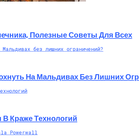
 И Другие Особенности Этого Направления
ечника, Полезные Советы Для Всех
дохнуть На Мальдивах Без Лишних Ог
 В Краже Технологий