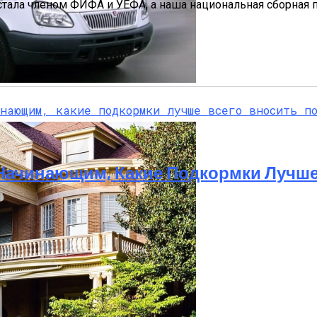
ала членом ФИФА и УЕФА, а наша национальная сборная п
она ГАЗель: Пошаговый Гайд С Фото
Начинающим, Какие Подкормки Лучше