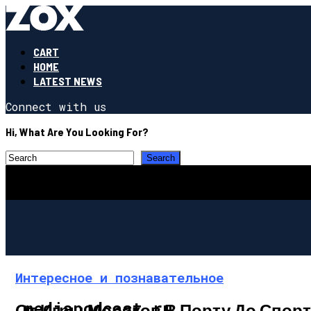
CART
HOME
LATEST NEWS
Connect with us
Hi, What Are You Looking For?
Интересное и познавательное
mediapodcast.ru
От Игры Моряков В Порту До Спорт