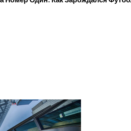
стречу С Месси
 Мусорной ДНК Птиц
ки СССР В Своих Космических Проектах
твенной Песни
х Планет
ика Вирусных Инфекций: Советы Экспертов
то Привнесет В Вашу Жизнь Это Магическое Время?
 Высокого Давления
ой Вагонки
ельской Березы: Гены Ценного Сорта
 По 31 Марта 2024 Года