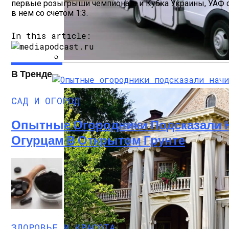
первые розыгрыши чемпионата и Кубка Украины, УАФ ст
в нем со счетом 1:3.
In this article:
В Тренде
Дом На Колесах Своими Руками Из Фург
САД И ОГОРОД
Опытные Огородники Подсказали 
Огурцам В Открытом Грунте
ЗДОРОВЬЕ И КРАСОТА