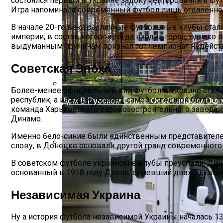
состоялся первый в Украине задокументированный футб
Игра напоминала современный футбол лишь отдаленно и
В начале 20-го века различные футбольные клубы стал
империи, в состав которой тогда входил город, однак
выдуманным причинам признал тот чемпионат недейст
Советская Эпоха
Более-менее официальный вид футбол в Украине стал о
республик, а из наших команд самой успешной была хар
Дом В Русском Стиле: Особенности Оф
команда Харьковского паровозостроительного завода,
Динамо.
Именно бело-синие были единственным представителем 
слову, в Донецке основали другой гранд современного 
Растения-Вампиры: 15 Популярных Дом
В советском футболе украинские клубы преуспели: Дин
основанный в 1918 году Днепр, сумевший дважды выиг
Независимая Украина
Ну а история футбола независимой Украины началась 13