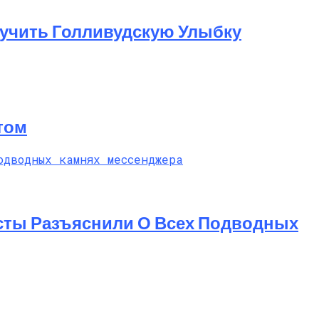
лучить Голливудскую Улыбку
том
исты Разъяснили О Всех Подводных