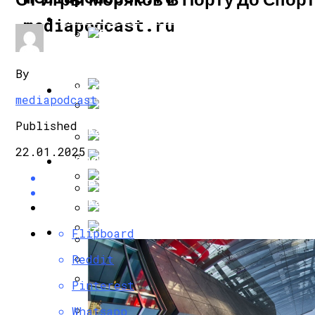
ИНТЕРЕСНОЕ И ПОЗНАВАТЕЛЬНОЕ
mediapodcast.ru
Президент Аргентины Понадеялся На В
By
НАУКА И ТЕХНОЛОГИИ
mediapodcast
Предложена Генная Терапия На Основе
Published
Как Маск Использует Забытые Разработ
22.01.2025
ЗДОРОВЬЕ И КРАСОТА
Ястремская Анонсировала Выход Собс
В Космосе Нашли Остатки Уничтоженны
Как Поддержать Иммунитет Во Время П
В «Барселоне» Завелся Крот
АРХИТЕКТУРА И ДИЗАЙН
Flipboard
Когда Коридор Затмений В 2024 Году: Ч
Гимнастика Доктора Шишонина Против
Reddit
Применение И Разновидности Деревянн
Ученые Раскрыли Тайну Появления Кар
Pinterest
Магнитные Бури: Прогноз На Неделю С 25
Whatsapp