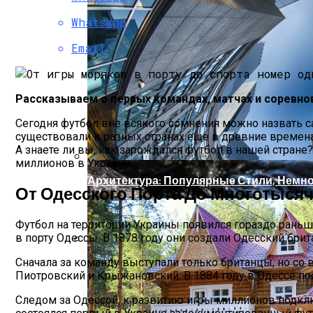
Магнитная Буря 25 Марта, Какой Силы, 
Whatsapp
Email
Рассказываем о первых командах, матчах и соревно
Сегодня футбол вне всякого сомнения можно назвать 
существовали в разных странах еще в древние времена,
А знаете ли вы, как зарождался футбол в нашей стране
миллионов в Украину.
Архитектура: Популярные Стили, Немн
От Одесского Порта До Многотыся
Футбол на территории Украины появился гораздо раньш
в порту Одессы. В 1878 году они создали Одесский брит
Артезианская, Минеральная, Родниковая
Сначала за команду выступали только британцы, но со
Пиотровский и Крыжановский. В 1884 году в Одессе пос
Следом за Одессой, к развитию игры миллионов подклю