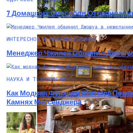
7 Домашних Способов Отбеливания
Дом В Викторианском Стиле: История, 
ИНТЕРЕСНОЕ И ПОЗНАВАТЕЛЬНОЕ
Менеджер Чжилея Обвинил Джошуа 
НАУКА И ТЕХНОЛОГИИ
Как Модная Функция WhatsApp Пом
Камнях Мессенджера