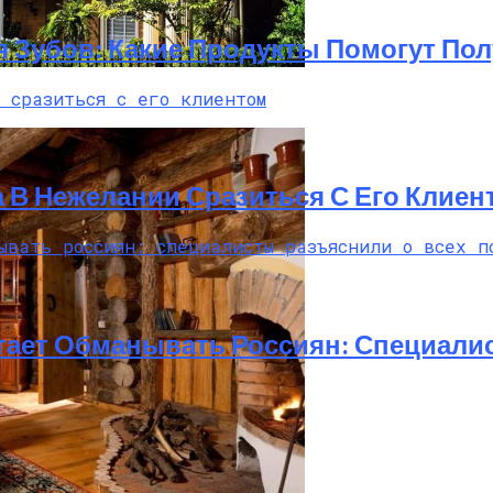
 Зубов: Какие Продукты Помогут По
Особенности И Типы Сооружений
В Нежелании Сразиться С Его Клиен
огает Обманывать Россиян: Специал