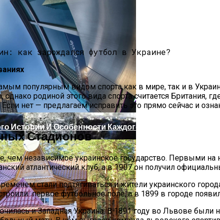
Что Советуют Эксперты
ваниях
самым популярным видом спорта как в мире, так и в Укра
 однако родиной этого вида спорта считается Британия, г
? Если нет — предлагаем исправить это прямо сейчас и оз
ого Истории И Особенности Каждого Направления
чных Стадионов
е, чем независимое украинское государство. Первыми на 
анский атлантический клуб, а в 1907 он получил официальн
, Талая: В Чем Разница И Какую Воду Лучше Выбрать Д
 временем стали подтягиваться и жители украинского гор
троили первое футбольное поле, а в 1899 в городе появи
чилась и Западная Украина. В 1891 году во Львове были н