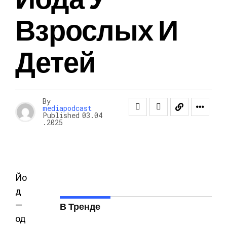
Взрослых И
Детей
By
mediapodcast
Published
03.04
.2025
Йо
д
—
В Тренде
од