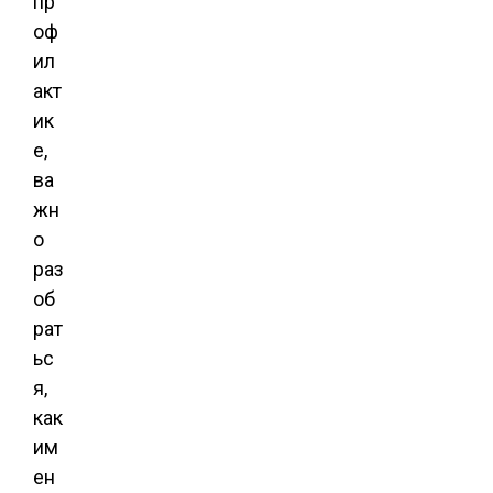
пр
оф
ил
акт
ик
е,
ва
жн
о
раз
об
рат
ьс
я,
как
им
ен