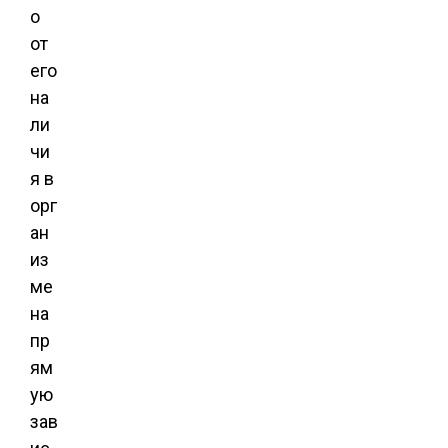
о
от
его
на
ли
чи
я в
орг
ан
из
ме
на
пр
ям
ую
зав