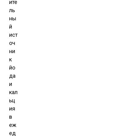
ите
ль
ны
й
ист
оч
ни
к
йо
да
и
кал
ьц
ия
в
еж
ед