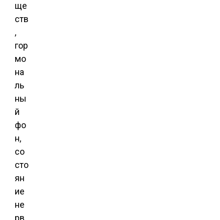
ще
ств
,
гор
мо
на
ль
ны
й
фо
н,
со
сто
ян
ие
не
рв