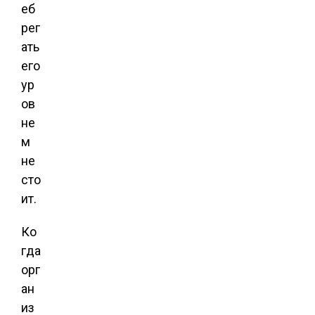
еб
рег
ать
его
ур
ов
не
м
не
сто
ит.
Ко
гда
орг
ан
из