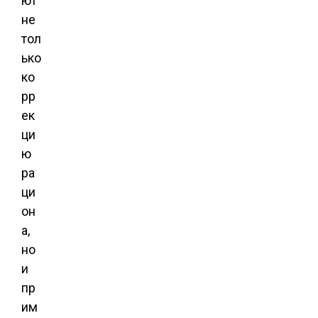
ют
не
тол
ько
ко
рр
ек
ци
ю
ра
ци
он
а,
но
и
пр
им