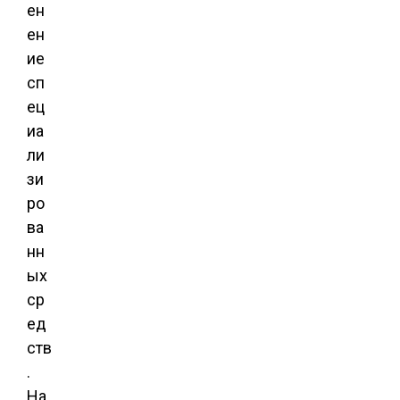
ен
ен
ие
сп
ец
иа
ли
зи
ро
ва
нн
ых
ср
ед
ств
.
На