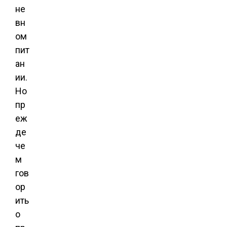
не
вн
ом
пит
ан
ии.
Но
пр
еж
де
че
м
гов
ор
ить
о