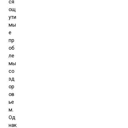
ся
ощ
ути
мы
е
пр
об
ле
мы
со
зд
ор
ов
ье
м.
Од
нак