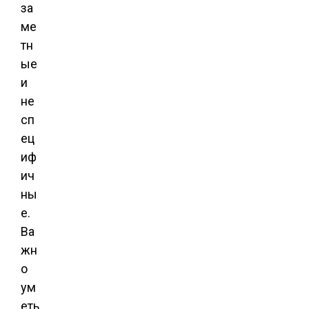
за
ме
тн
ые
и
не
сп
ец
иф
ич
ны
е.
Ва
жн
о
ум
еть