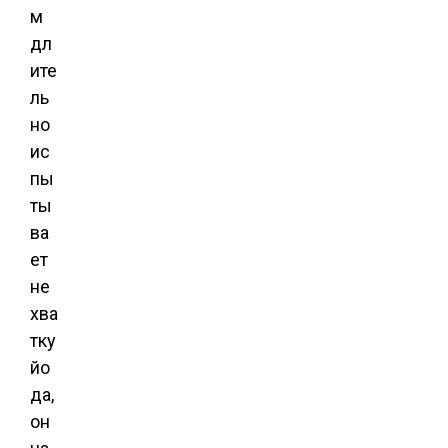
м
дл
ите
ль
но
ис
пы
ты
ва
ет
не
хва
тку
йо
да,
он