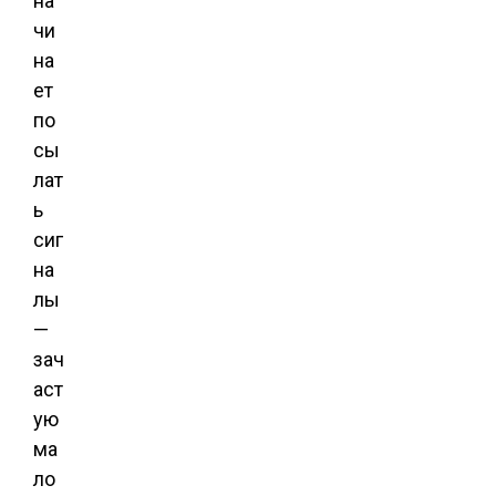
на
чи
на
ет
по
сы
лат
ь
сиг
на
лы
—
зач
аст
ую
ма
ло