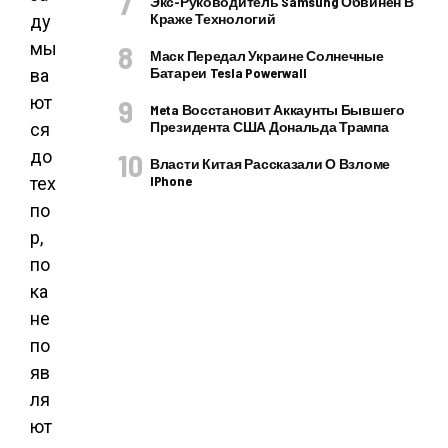
Экс-Руководитель Samsung Обвинен В
Краже Технологий
ду
мы
Маск Передал Украине Солнечные
Батареи Tesla Powerwall
ва
ют
Meta Восстановит Аккаунты Бывшего
Президента США Дональда Трампа
ся
до
Власти Китая Рассказали О Взломе
IPhone
тех
по
р,
по
ка
не
по
яв
ля
ют