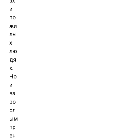
ах
и
по
жи
лы
х
лю
дя
х.
Но
и
вз
ро
сл
ым
пр
ен