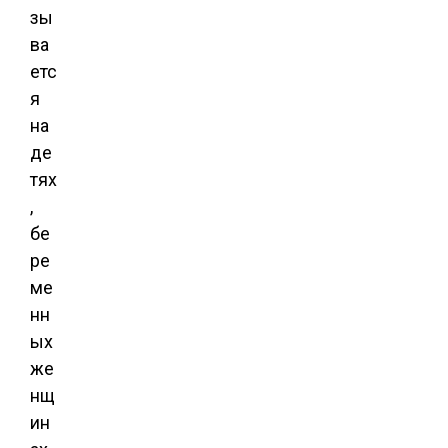
зы
ва
етс
я
на
де
тях
,
бе
ре
ме
нн
ых
же
нщ
ин