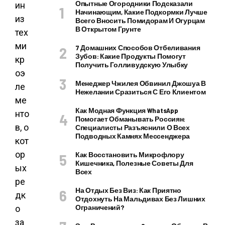
Опытные Огородники Подсказали
ин
Начинающим, Какие Подкормки Лучше
из
Всего Вносить Помидорам И Огурцам
В Открытом Грунте
тех
ми
7 Домашних Способов Отбеливания
Зубов: Какие Продукты Помогут
кр
Получить Голливудскую Улыбку
оэ
Менеджер Чжилея Обвинил Джошуа В
ле
Нежелании Сразиться С Его Клиентом
ме
Как Модная Функция WhatsApp
нто
Помогает Обманывать Россиян:
в, о
Специалисты Разъяснили О Всех
Подводных Камнях Мессенджера
кот
ор
Как Восстановить Микрофлору
Кишечника, Полезные Советы Для
ых
Всех
ре
На Отдых Без Виз: Как Приятно
дк
Отдохнуть На Мальдивах Без Лишних
Ограничений?
о
за