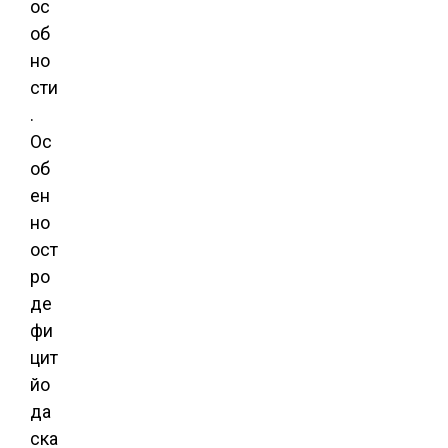
ос
об
но
сти
.
Ос
об
ен
но
ост
ро
де
фи
цит
йо
да
ска