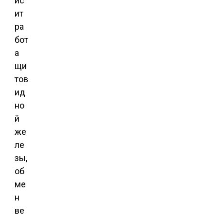
ис
ит
ра
бот
а
щи
тов
ид
но
й
же
ле
зы,
об
ме
н
ве