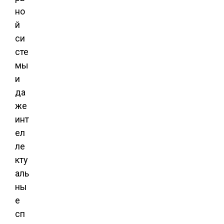
но
й
си
сте
мы
и
да
же
инт
ел
ле
кту
аль
ны
е
сп