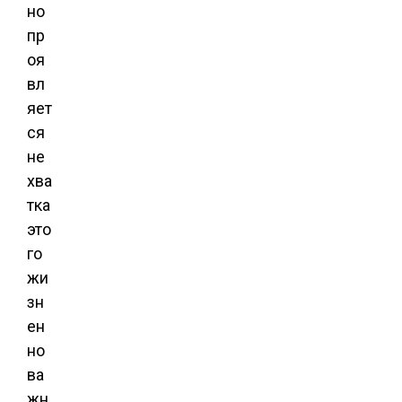
но
пр
оя
вл
яет
ся
не
хва
тка
это
го
жи
зн
ен
но
ва
жн