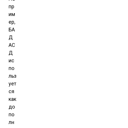
пр
им
ер,
БА
Д
АС
Д
ис
по
льз
ует
ся
как
до
по
лн