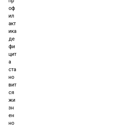
пр
оф
ил
акт
ика
де
фи
цит
а
ста
но
вит
ся
жи
зн
ен
но