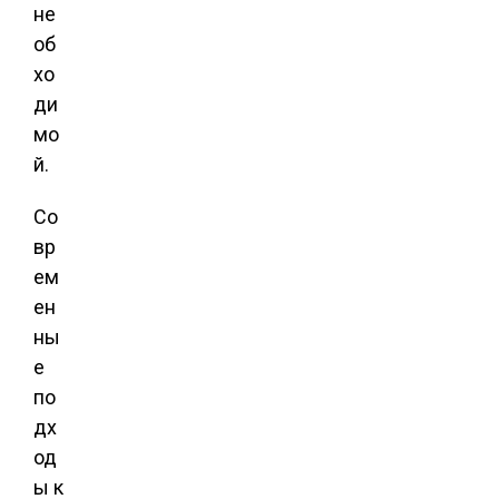
не
об
хо
ди
мо
й.
Со
вр
ем
ен
ны
е
по
дх
од
ы к