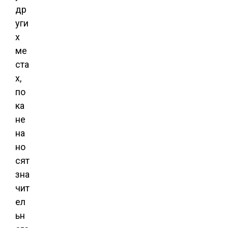
др
уги
х
ме
ста
х,
по
ка
не
на
но
сят
зна
чит
ел
ьн