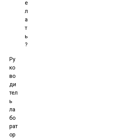
е
л
а
т
ь
?
Ру
ко
во
ди
тел
ь
ла
бо
рат
ор