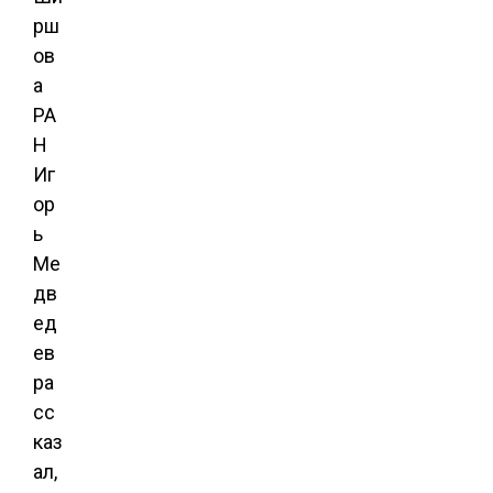
рш
ов
а
РА
Н
Иг
ор
ь
Ме
дв
ед
ев
ра
сс
каз
ал,