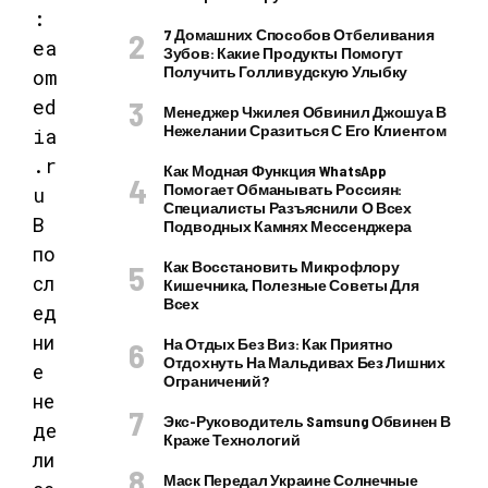
:
7 Домашних Способов Отбеливания
ea
Зубов: Какие Продукты Помогут
Получить Голливудскую Улыбку
om
ed
Менеджер Чжилея Обвинил Джошуа В
Нежелании Сразиться С Его Клиентом
ia
.r
Как Модная Функция WhatsApp
Помогает Обманывать Россиян:
u
Специалисты Разъяснили О Всех
В
Подводных Камнях Мессенджера
по
Как Восстановить Микрофлору
сл
Кишечника, Полезные Советы Для
Всех
ед
ни
На Отдых Без Виз: Как Приятно
Отдохнуть На Мальдивах Без Лишних
е
Ограничений?
не
Экс-Руководитель Samsung Обвинен В
де
Краже Технологий
ли
Маск Передал Украине Солнечные