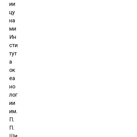
ии
цу
на
ми
Ин
сти
тут
а
ок
еа
но
лог
ии
им.
П.
П.
Ши