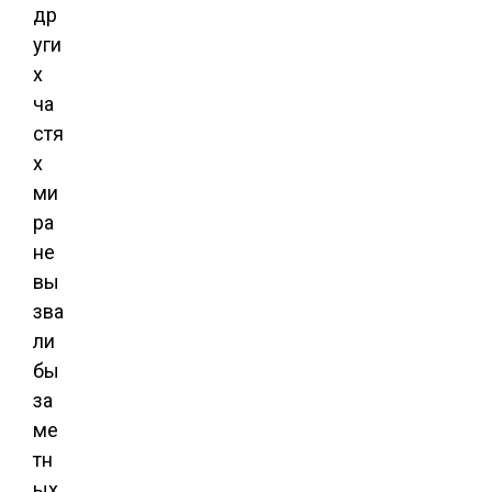
др
уги
х
ча
стя
х
ми
ра
не
вы
зва
ли
бы
за
ме
тн
ых