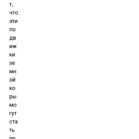
т,
что
эти
по
дв
иж
ки
зе
мн
ой
ко
ры
мо
гут
ста
ть
пр