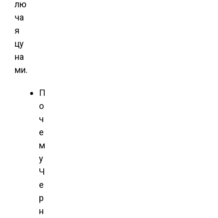
лю
ча
я
цу
на
ми.
П
о
ч
е
м
у
Ч
е
р
н