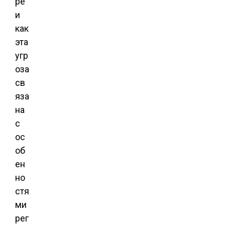
ре
и
как
эта
угр
оза
св
яза
на
с
ос
об
ен
но
стя
ми
рег