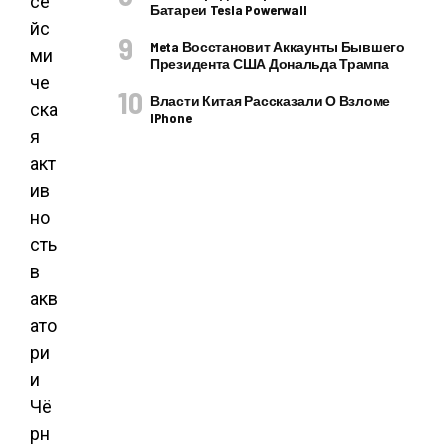
се
Батареи Tesla Powerwall
йс
Meta Восстановит Аккаунты Бывшего
ми
Президента США Дональда Трампа
че
Власти Китая Рассказали О Взломе
ска
IPhone
я
акт
ив
но
сть
в
акв
ато
ри
и
Чё
рн