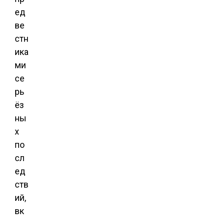
ед
ве
стн
ика
ми
се
рь
ёз
ны
х
по
сл
ед
ств
ий,
вк