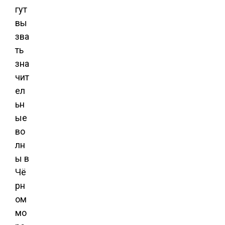
гут
вы
зва
ть
зна
чит
ел
ьн
ые
во
лн
ы в
Чё
рн
ом
мо