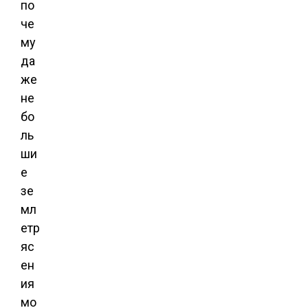
по
че
му
да
же
не
бо
ль
ши
е
зе
мл
етр
яс
ен
ия
мо