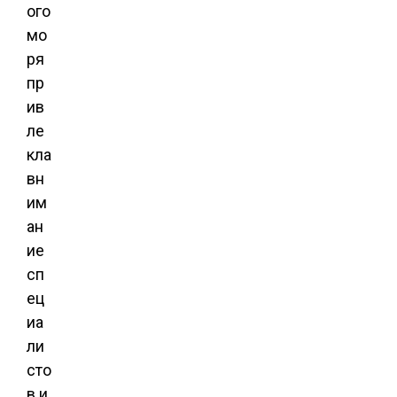
ого
мо
ря
пр
ив
ле
кла
вн
им
ан
ие
сп
ец
иа
ли
сто
в и