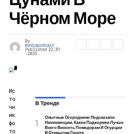
Чёрном Море
By
mediapodcast
Published
22.01
.2025
Ис
то
В Тренде
чн
ик
Опытные Огородники Подсказали
фо
Начинающим, Какие Подкормки Лучше
Всего Вносить Помидорам И Огурцам
то
В Открытом Грунте