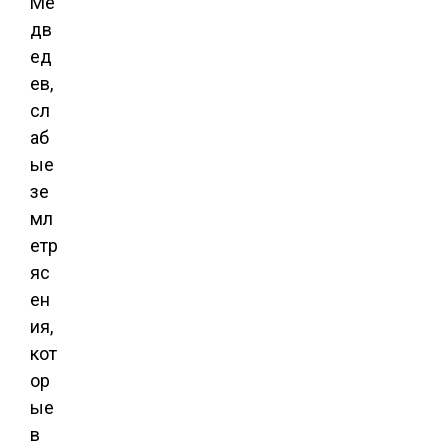
Ме
дв
ед
ев,
сл
аб
ые
зе
мл
етр
яс
ен
ия,
кот
ор
ые
в