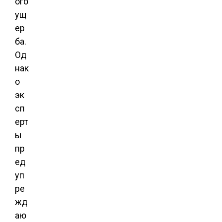
ого
ущ
ер
ба.
Од
нак
о
эк
сп
ерт
ы
пр
ед
уп
ре
жд
аю