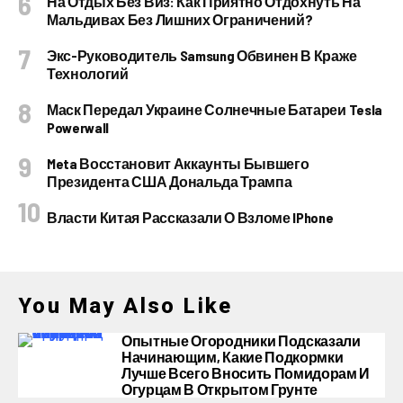
На Отдых Без Виз: Как Приятно Отдохнуть На
Мальдивах Без Лишних Ограничений?
Экс-Руководитель Samsung Обвинен В Краже
Технологий
Маск Передал Украине Солнечные Батареи Tesla
Powerwall
Meta Восстановит Аккаунты Бывшего
Президента США Дональда Трампа
Власти Китая Рассказали О Взломе IPhone
You May Also Like
Опытные Огородники Подсказали
Начинающим, Какие Подкормки
Лучше Всего Вносить Помидорам И
Огурцам В Открытом Грунте