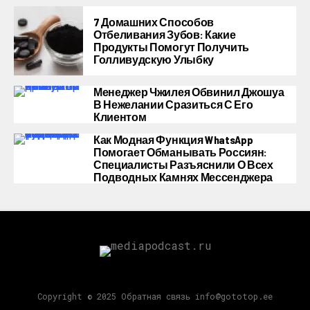
7 Домашних Способов
Отбеливания Зубов: Какие
Продукты Помогут Получить
Голливудскую Улыбку
Менеджер Чжилея Обвинил Джошуа
В Нежелании Сразиться С Его
Клиентом
Как Модная Функция WhatsApp
Помогает Обманывать Россиян:
Специалисты Разъяснили О Всех
Подводных Камнях Мессенджера
Copyright © 2025 Обратная связь info@gototop.ee