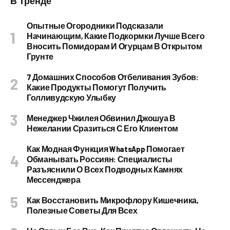
В Тренде
Опытные Огородники Подсказали
Начинающим, Какие Подкормки Лучше Всего
Вносить Помидорам И Огурцам В Открытом
Грунте
7 Домашних Способов Отбеливания Зубов:
Какие Продукты Помогут Получить
Голливудскую Улыбку
Менеджер Чжилея Обвинил Джошуа В
Нежелании Сразиться С Его Клиентом
Как Модная Функция WhatsApp Помогает
Обманывать Россиян: Специалисты
Разъяснили О Всех Подводных Камнях
Мессенджера
Как Восстановить Микрофлору Кишечника,
Полезные Советы Для Всех