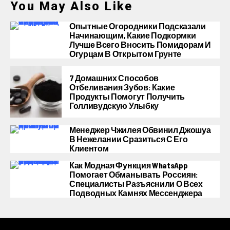
You May Also Like
Опытные Огородники Подсказали
Начинающим, Какие Подкормки
Лучше Всего Вносить Помидорам И
Огурцам В Открытом Грунте
7 Домашних Способов
Отбеливания Зубов: Какие
Продукты Помогут Получить
Голливудскую Улыбку
Менеджер Чжилея Обвинил Джошуа
В Нежелании Сразиться С Его
Клиентом
Как Модная Функция WhatsApp
Помогает Обманывать Россиян:
Специалисты Разъяснили О Всех
Подводных Камнях Мессенджера