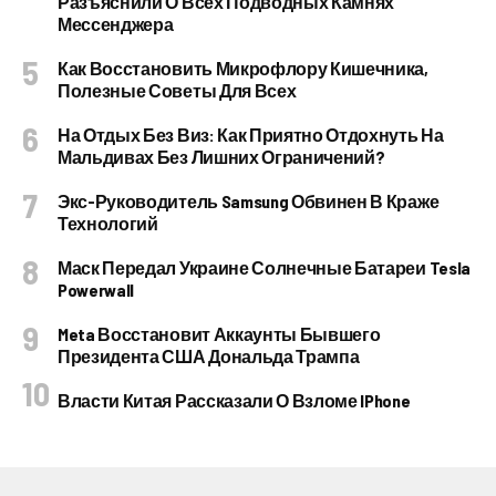
Разъяснили О Всех Подводных Камнях
Мессенджера
Как Восстановить Микрофлору Кишечника,
Полезные Советы Для Всех
На Отдых Без Виз: Как Приятно Отдохнуть На
Мальдивах Без Лишних Ограничений?
Экс-Руководитель Samsung Обвинен В Краже
Технологий
Маск Передал Украине Солнечные Батареи Tesla
Powerwall
Meta Восстановит Аккаунты Бывшего
Президента США Дональда Трампа
Власти Китая Рассказали О Взломе IPhone