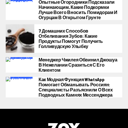
Опытные Огородники Подсказали
Начинающим, Какие Подкормки
Лучше Всего Вносить Помидорам И
Огурцам В Открытом Грунте
7 Домашних Способов
Отбеливания Зубов: Какие
Продукты Помогут Получить
Голливудскую Улыбку
Менеджер Чжилея Обвинил Джошуа
В Нежелании Сразиться С Его
Клиентом
Как Модная Функция WhatsApp
Помогает Обманывать Россиян:
Специалисты Разъяснили О Всех
Подводных Камнях Мессенджера