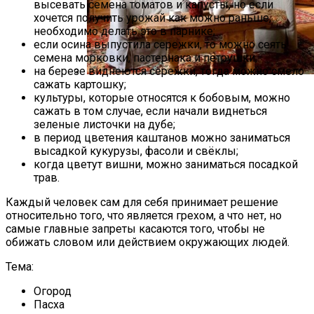
высевать семена томатов и капусты, но если
хочется получить урожай как можно раньше,
необходимо делать это в парнике;
если осина выпустила сережки, то можно сеять
семена морковки, пастернака и петрушки;
на березе виднеются сережки, тогда можно смело
сажать картошку;
Русский Стиль: Архитектура, Интерьер
культуры, которые относятся к бобовым, можно
И Другие Особенности Этого
сажать в том случае, если начали виднеться
Направления
зеленые листочки на дубе;
в период цветения каштанов можно заниматься
высадкой кукурузы, фасоли и свёклы;
когда цветут вишни, можно заниматься посадкой
трав.
Каждый человек сам для себя принимает решение
относительно того, что является грехом, а что нет, но
самые главные запреты касаются того, чтобы не
обижать словом или действием окружающих людей.
Тема:
Огород
Пасха