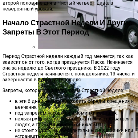
второй половине дня в Чистый четверг, давала
невероятный урожай.
Растения-Вампиры: 15 Популярных
Начало Страстной Недели И Другие
Домашних Цветов, Которые Крадут
Ваше Здоровье День За Днем
Запреты В Этот Период
Период Страстной недели каждый год меняется, так как
Дом На Колесах Своими Руками Из
зависит он от того, когда празднуется Пасха. Начинается
Фургона ГАЗель: Пошаговый Гайд С
она за неделю до Светлого праздника. В 2022 году
Фото
Страстная неделя начинается с понедельника, 13 числа, и
завершается в субботу, 18 апреля.
Запреты, которые существуют на Страстной неделе:
в эти 6 дней нельзя проводить обряды крещения и
венчания;
под запретом находятся и поминки усопших;
нельзя ругаться, плохо выражаться и отзываться о
людях, а также обижать и обижаться;
не стоит ходить на увеселительные вечеринки или
устраивать их дома.