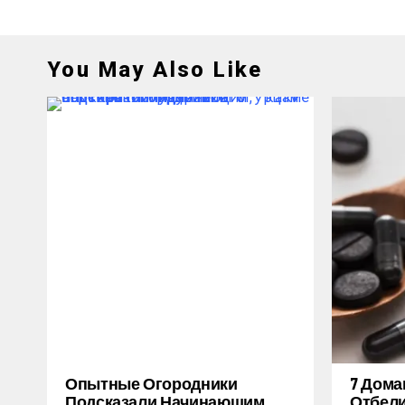
You May Also Like
Опытные Огородники
7 Дом
Подсказали Начинающим,
Отбели