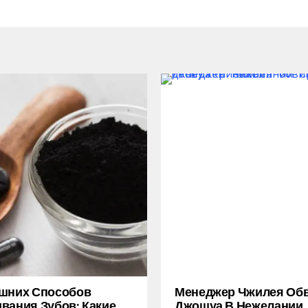
ашних Способов
Менеджер Чжилея Об
вания Зубов: Какие
Джошуа В Нежелании