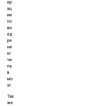
ер
ац
ии
по
вн
ед
ре
ни
ю
чи
па
в
мо
зг.
Так
же