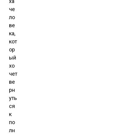
ха
че
ло
ве
ка,
кот
ор
ый
хо
чет
ве
рн
уть
ся
к
по
лн