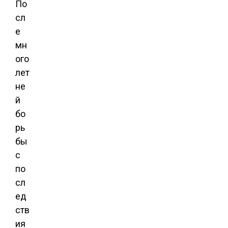
По
сл
е
мн
ого
лет
не
й
бо
рь
бы
с
по
сл
ед
ств
ия