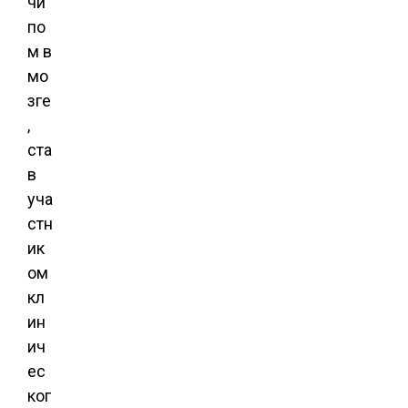
чи
по
м в
мо
зге
,
ста
в
уча
стн
ик
ом
кл
ин
ич
ес
ког