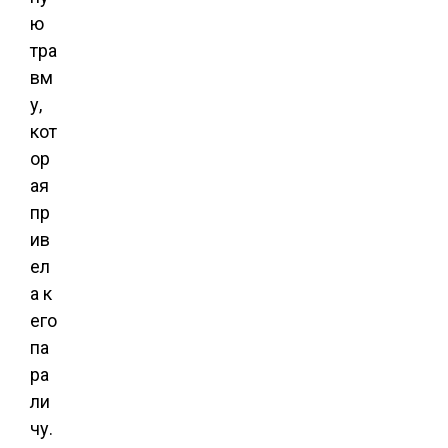
ю
тра
вм
у,
кот
ор
ая
пр
ив
ел
а к
его
па
ра
ли
чу.