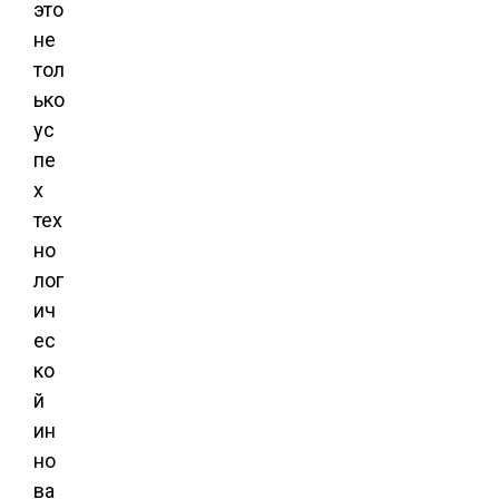
это
не
тол
ько
ус
пе
х
тех
но
лог
ич
ес
ко
й
ин
но
ва