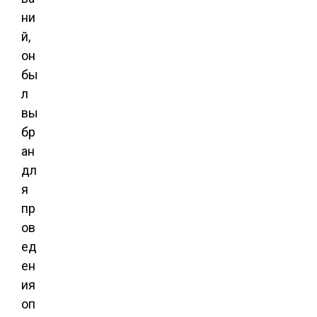
ни
й,
он
бы
л
вы
бр
ан
дл
я
пр
ов
ед
ен
ия
оп