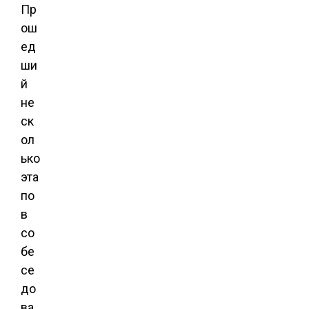
Пр
ош
ед
ши
й
не
ск
ол
ько
эта
по
в
со
бе
се
до
ва