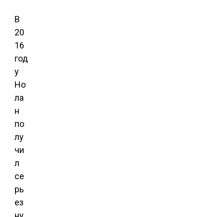
В
20
16
год
у
Но
ла
н
по
лу
чи
л
се
рь
ез
ну