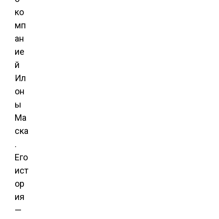
ко
мп
ан
ие
й
Ил
он
ы
Ма
ска
.
Его
ист
ор
ия
—