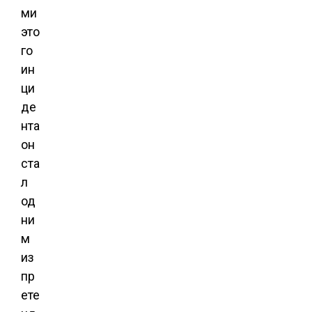
ми
это
го
ин
ци
де
нта
он
ста
л
од
ни
м
из
пр
ете