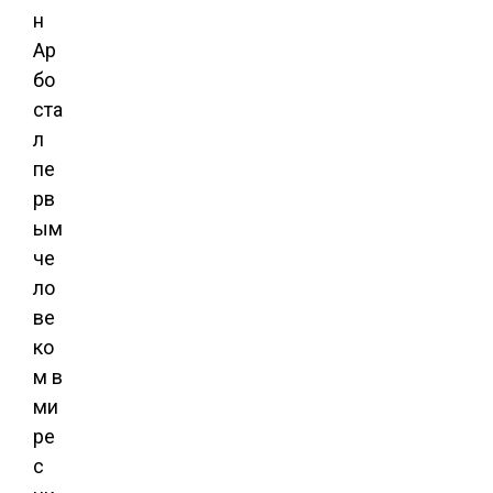
н
Ар
бо
ста
л
пе
рв
ым
че
ло
ве
ко
м в
ми
ре
с