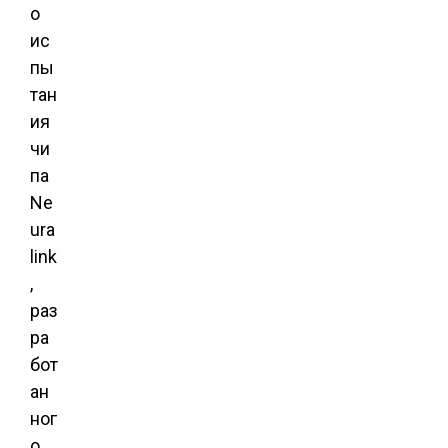
о
ис
пы
тан
ия
чи
па
Ne
ura
link
,
раз
ра
бот
ан
ног
о