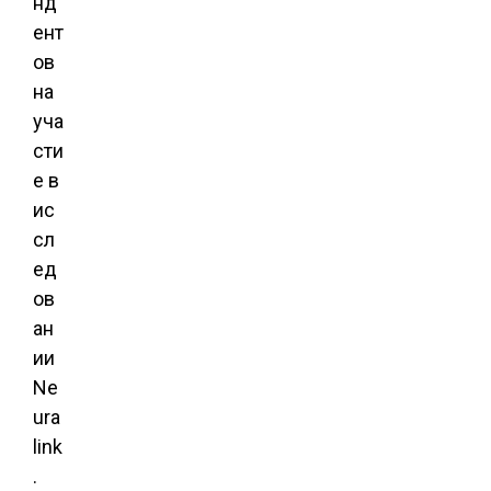
нд
ент
ов
на
уча
сти
е в
ис
сл
ед
ов
ан
ии
Ne
ura
link
.