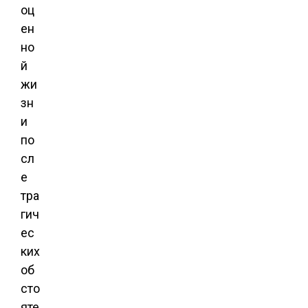
оц
ен
но
й
жи
зн
и
по
сл
е
тра
гич
ес
ких
об
сто
яте