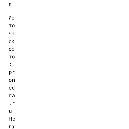
Ис
то
чн
ик
фо
то
:
pr
on
ed
ra
.r
u
Но
ла