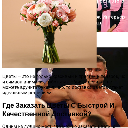
Русский Стиль: Архитектура, Интерьер
И Другие Особенности Этого
Направления
Уилл Смит Обнял Месси На Игре МЛС
Цветы – это не только красивый и приятный подарок, но
и символ внимания, заботы и любви. И если вы не
можете вручить букет лично, то доставка цветов станет
идеальным решением.
Где Заказать Цветы С Быстрой И
Качественной Доставкой?
Одним из лучших мест, где можно заказать цветы с