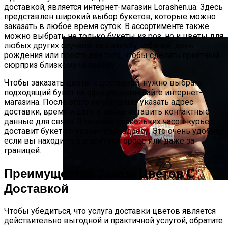
доставкой, является интернет-магазин Lorashen.ua. Здесь
Гвоздик Поборется За Титул
представлен широкий выбор букетов, которые можно
Временного Чемпиона
заказать в любое время суток. В ассортименте также
можно выбрать не только букеты из роз, но и цветы для
любых других случаев: на свадьбу, юбилей, день
рождения или просто для того, чтобы сделать приятный
сюрприз близкому человеку.
Чтобы заказать цветы с доставкой, нужно выбрать
подходящий букет на официальном сайте интернет-
магазина. После этого необходимо указать адрес
доставки, время и дату, а также оставить контактные
данные для связи. В течение нескольких часов курьер
доставит букет по указанному адресу. Это очень удобно,
если вы находитесь в другом городе или даже за
границей.
Преимущества Заказа Цветов С
Доставкой
Чжилей Вызвал На Бой Усика И Фьюри
Чтобы убедиться, что услуга доставки цветов является
действительно выгодной и практичной услугой, обратите