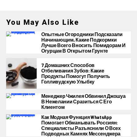
You May Also Like
Опытные Огородники Подсказали
Начинающим, Какие Подкормки
Лучше Всего Вносить Помидорам И
Огурцам В Открытом Грунте
7 Домашних Способов
Отбеливания Зубов: Какие
Продукты Помогут Получить
Голливудскую Улыбку
Менеджер Чжилея Обвинил Джошуа
В Нежелании Сразиться С Его
Клиентом
Как Модная Функция WhatsApp
Помогает Обманывать Россиян:
Специалисты Разъяснили О Всех
Подводных Камнях Мессенджера