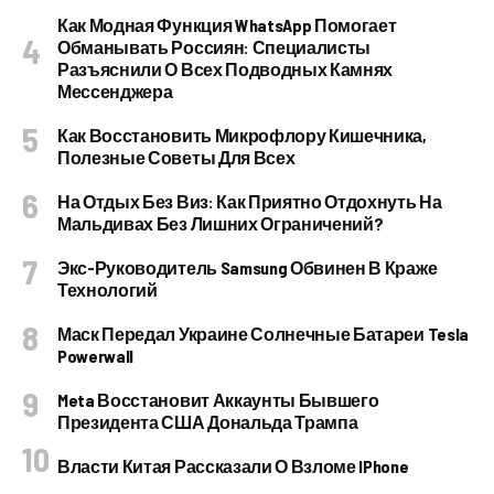
Как Модная Функция WhatsApp Помогает
Обманывать Россиян: Специалисты
Разъяснили О Всех Подводных Камнях
Мессенджера
Как Восстановить Микрофлору Кишечника,
Полезные Советы Для Всех
На Отдых Без Виз: Как Приятно Отдохнуть На
Мальдивах Без Лишних Ограничений?
Экс-Руководитель Samsung Обвинен В Краже
Технологий
Маск Передал Украине Солнечные Батареи Tesla
Powerwall
Meta Восстановит Аккаунты Бывшего
Президента США Дональда Трампа
Власти Китая Рассказали О Взломе IPhone