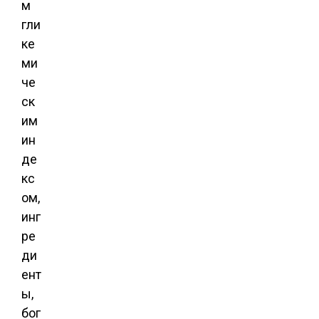
м
гли
ке
ми
че
ск
им
ин
де
кс
ом,
инг
ре
ди
ент
ы,
бог