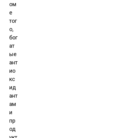
ом
е
тог
о,
бог
ат
ые
ант
ио
кс
ид
ант
ам
и
пр
од
укт