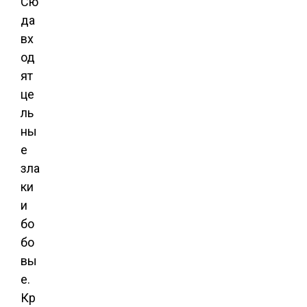
Сю
да
вх
од
ят
це
ль
ны
е
зла
ки
и
бо
бо
вы
е.
Кр