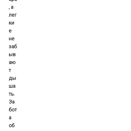
, а
лег
ки
е
не
заб
ыв
аю
т
ды
ша
ть.
За
бот
а
об