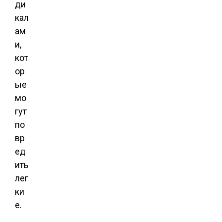
ди
кал
ам
и,
кот
ор
ые
мо
гут
по
вр
ед
ить
лег
ки
е.