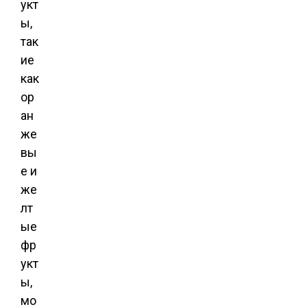
укт
ы,
так
ие
как
ор
ан
же
вы
е и
же
лт
ые
фр
укт
ы,
мо