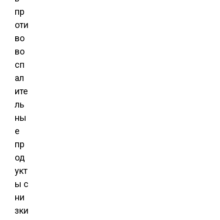
пр
оти
во
во
сп
ал
ите
ль
ны
е
пр
од
укт
ы с
ни
зки