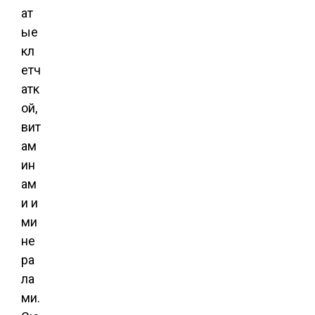
ат
ые
кл
етч
атк
ой,
вит
ам
ин
ам
и и
ми
не
ра
ла
ми.