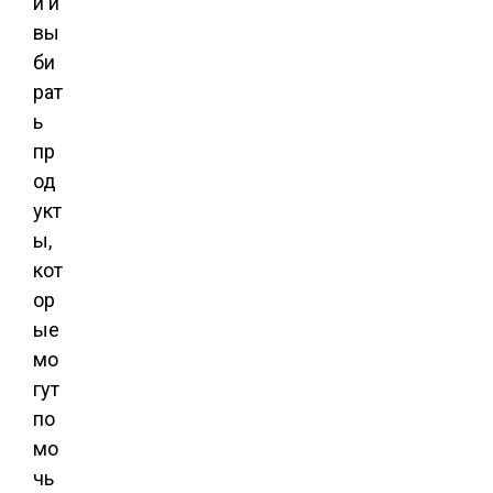
и и
вы
би
рат
ь
пр
од
укт
ы,
кот
ор
ые
мо
гут
по
мо
чь