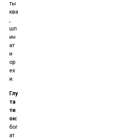
ты
ква
,
шп
ин
ат
и
ор
ех
и.
Глу
та
ти
он:
бог
ат