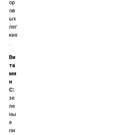
ор
ов
ых
лег
ких
.
Ви
та
ми
н
С:
зе
ле
ны
е
ли