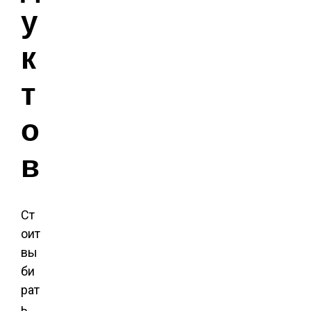
у
к
т
о
в
Ст
оит
вы
би
рат
ь