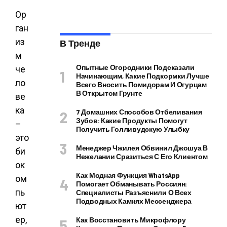
Ор
ган
из
В Тренде
м
Опытные Огородники Подсказали
че
Начинающим, Какие Подкормки Лучше
ло
Всего Вносить Помидорам И Огурцам
В Открытом Грунте
ве
ка
7 Домашних Способов Отбеливания
Зубов: Какие Продукты Помогут
–
Получить Голливудскую Улыбку
это
Менеджер Чжилея Обвинил Джошуа В
би
Нежелании Сразиться С Его Клиентом
ок
Как Модная Функция WhatsApp
ом
Помогает Обманывать Россиян:
пь
Специалисты Разъяснили О Всех
Подводных Камнях Мессенджера
ют
ер,
Как Восстановить Микрофлору