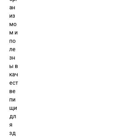
ан
из
мо
м и
по
ле
зн
ы в
кач
ест
ве
пи
щи
дл
я
зд