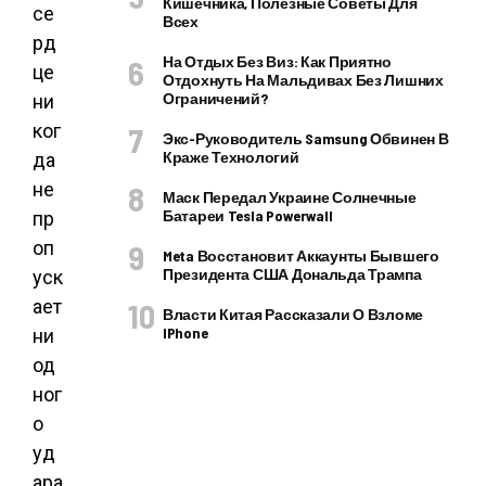
Кишечника, Полезные Советы Для
се
Всех
рд
На Отдых Без Виз: Как Приятно
це
Отдохнуть На Мальдивах Без Лишних
Ограничений?
ни
ког
Экс-Руководитель Samsung Обвинен В
Краже Технологий
да
не
Маск Передал Украине Солнечные
Батареи Tesla Powerwall
пр
оп
Meta Восстановит Аккаунты Бывшего
Президента США Дональда Трампа
уск
ает
Власти Китая Рассказали О Взломе
IPhone
ни
од
ног
о
уд
ара