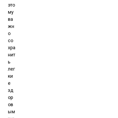
это
му
ва
жн
о
со
хра
нит
ь
лег
ки
е
зд
ор
ов
ым