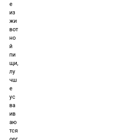
е
из
жи
вот
но
й
пи
щи,
лу
чш
е
ус
ва
ив
аю
тся
орг