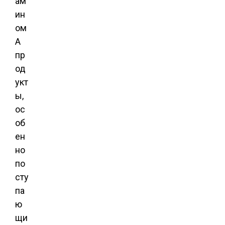
ам
ин
ом
А
пр
од
укт
ы,
ос
об
ен
но
по
сту
па
ю
щи