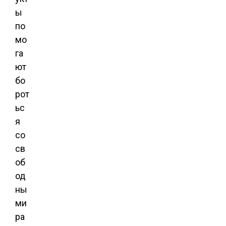
ы
по
мо
га
ют
бо
рот
ьс
я
со
св
об
од
ны
ми
ра