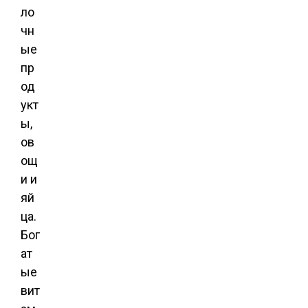
ло
чн
ые
пр
од
укт
ы,
ов
ощ
и и
яй
ца.
Бог
ат
ые
вит