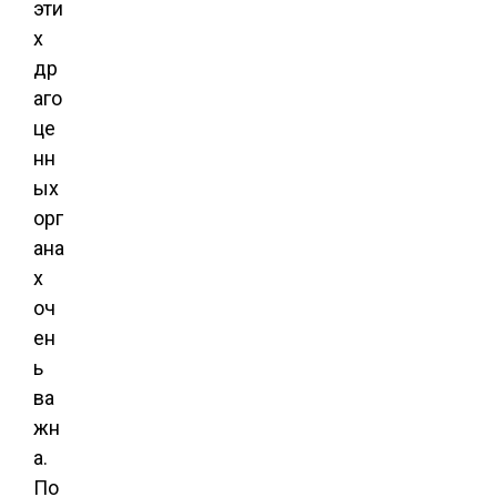
эти
х
др
аго
це
нн
ых
орг
ана
х
оч
ен
ь
ва
жн
а.
По