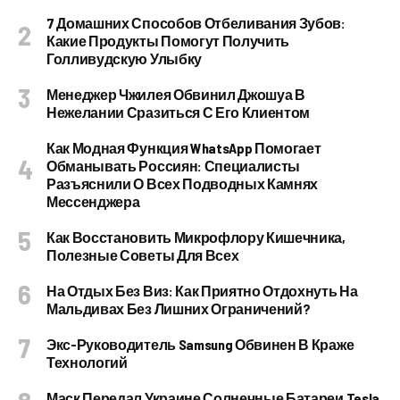
7 Домашних Способов Отбеливания Зубов:
Какие Продукты Помогут Получить
Голливудскую Улыбку
Менеджер Чжилея Обвинил Джошуа В
Нежелании Сразиться С Его Клиентом
Как Модная Функция WhatsApp Помогает
Обманывать Россиян: Специалисты
Разъяснили О Всех Подводных Камнях
Мессенджера
Как Восстановить Микрофлору Кишечника,
Полезные Советы Для Всех
На Отдых Без Виз: Как Приятно Отдохнуть На
Мальдивах Без Лишних Ограничений?
Экс-Руководитель Samsung Обвинен В Краже
Технологий
Маск Передал Украине Солнечные Батареи Tesla