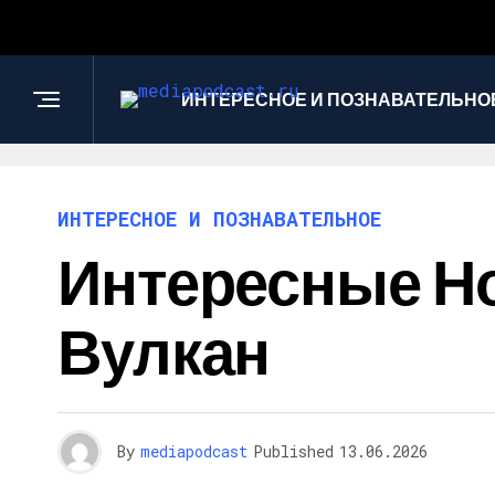
ИНТЕРЕСНОЕ И ПОЗНАВАТЕЛЬНО
ИНТЕРЕСНОЕ И ПОЗНАВАТЕЛЬНОЕ
Интересные Н
Вулкан
By
mediapodcast
Published
13.06.2026