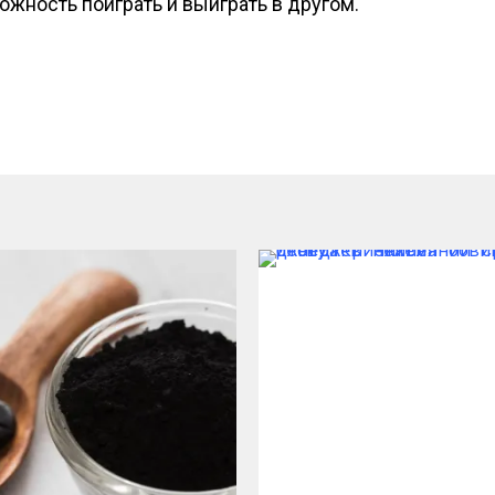
ожность поиграть и выиграть в другом.