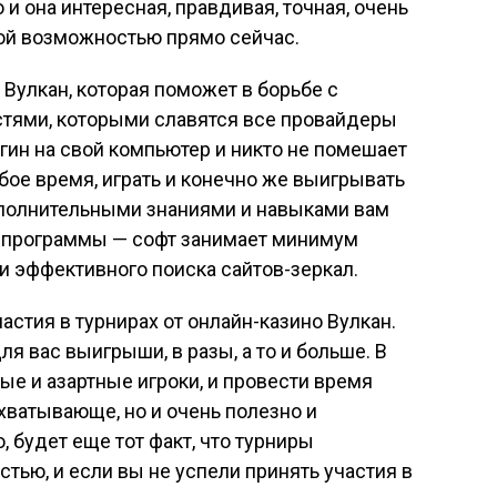
и она интересная, правдивая, точная, очень
ной возможностью прямо сейчас.
а Вулкан, которая поможет в борьбе с
тями, которыми славятся все провайдеры
агин на свой компьютер и никто не помешает
бое время, играть и конечно же выигрывать
дополнительными знаниями и навыками вам
и программы — софт занимает минимум
 и эффективного поиска сайтов-зеркал.
астия в турнирах от онлайн-казино Вулкан.
я вас выигрыши, в разы, а то и больше. В
ые и азартные игроки, и провести время
ахватывающе, но и очень полезно и
 будет еще тот факт, что турниры
тью, и если вы не успели принять участия в