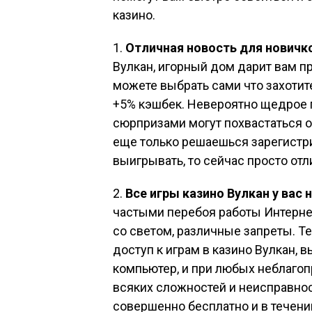
казино.
1.
Отличная новость для новичк
Вулкан, игорный дом дарит вам п
можете выбрать сами что захотите
+5% кэшбек. Невероятно щедрое
сюрпризами могут похвастаться о
еще только решаешься зарегистрир
выигрывать, то сейчас просто от
2.
Все игры казино Вулкан у вас 
частыми перебоя работы Интернет
со светом, различные запреты. Те
доступ к играм в казино Вулкан, 
компьютер, и при любых неблагоп
всяких сложностей и неисправно
совершенно бесплатно и в течени