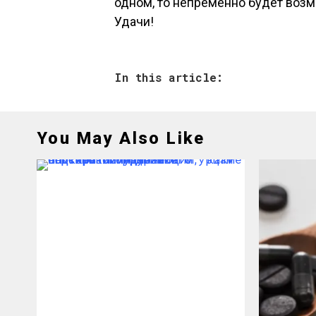
одном, то непременно будет возм
Удачи!
In this article:
You May Also Like