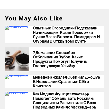
You May Also Like
Опытные Огородники Подсказали
Начинающим, Какие Подкормки
Лучше Всего Вносить Помидорам И
Огурцам В Открытом Грунте
7 Домашних Способов
Отбеливания Зубов: Какие
Продукты Помогут Получить
Голливудскую Улыбку
Менеджер Чжилея Обвинил Джошуа
В Нежелании Сразиться С Его
Клиентом
Как Модная Функция WhatsApp
Помогает Обманывать Россиян:
Специалисты Разъяснили О Всех
Подводных Камнях Мессенджера