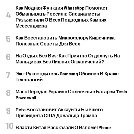
Как Модная Функция WhatsApp Помогает
Обманывать Россиян: Специалисты
Разъяснили О Всех Подводных Камнях
Мессенджера
Как Восстановить Микрофлору Кишечника,
Полезные Советы Для Всех
На Отдых Без Виз: Как Приятно Отдохнуть На
Мальдивах Без Лишних Ограничений?
Экс-Руководитель Samsung Обвинен В Краже
Технологий
Маск Передал Украине Солнечные Батареи Tesla
Powerwall
Meta Восстановит Аккаунты Бывшего
Президента США Дональда Трампа
Власти Китая Рассказали О Взломе IPhone