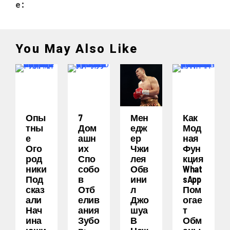
e:
You May Also Like
Опы
7
Мен
Как
Тны
Дом
Едж
Мод
Е
Ашн
Ер
Ная
Ого
Их
Чжи
Фун
Род
Спо
Лея
Кция
Ники
Собо
Обв
What
Под
В
Ини
SApp
Сказ
Отб
Л
Пом
Али
Елив
Джо
Огае
Нач
Ания
Шуа
Т
Ина
Зубо
В
Обм