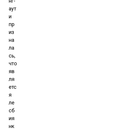
нг-
аут
и
пр
из
на
ла
сь,
что
яв
ля
етс
я
ле
сб
ия
нк