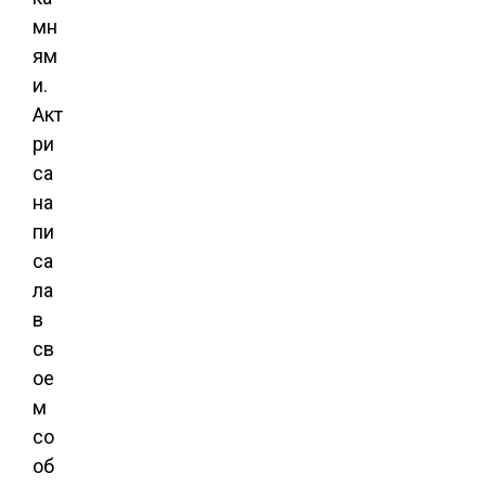
мн
ям
и.
Акт
ри
са
на
пи
са
ла
в
св
ое
м
со
об