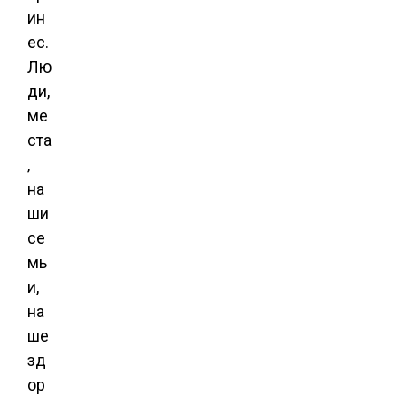
ин
ес.
Лю
ди,
ме
ста
,
на
ши
се
мь
и,
на
ше
зд
ор