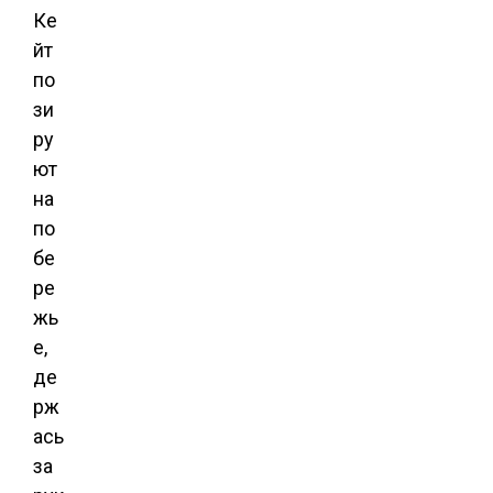
Ке
йт
по
зи
ру
ют
на
по
бе
ре
жь
е,
де
рж
ась
за