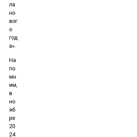
ла
но
вог
о
год
а».
На
по
мн
им,
в
но
яб
ре
20
24