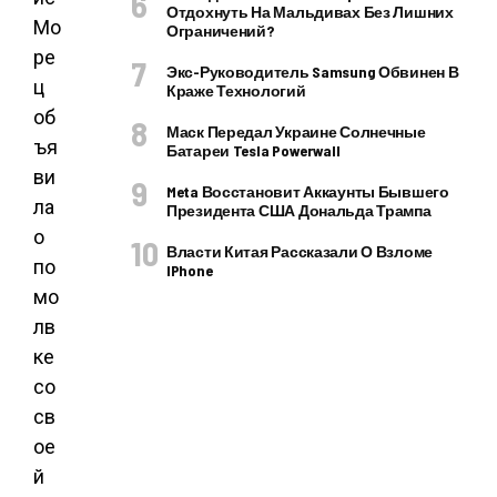
Отдохнуть На Мальдивах Без Лишних
Мо
Ограничений?
ре
Экс-Руководитель Samsung Обвинен В
ц
Краже Технологий
об
Маск Передал Украине Солнечные
ъя
Батареи Tesla Powerwall
ви
Meta Восстановит Аккаунты Бывшего
ла
Президента США Дональда Трампа
о
Власти Китая Рассказали О Взломе
по
IPhone
мо
лв
ке
со
св
ое
й