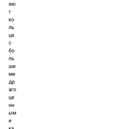
яю
т
ко
ль
ца
с
бо
ль
ши
ми
др
аго
це
нн
ым
и
ка