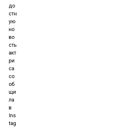
до
стн
ую
но
во
сть
акт
ри
са
со
об
щи
ла
в
Ins
tag