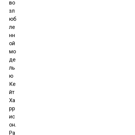
во
зл
юб
ле
нн
ой
мо
де
ль
ю
Ке
йт
Ха
рр
ис
он.
Ра