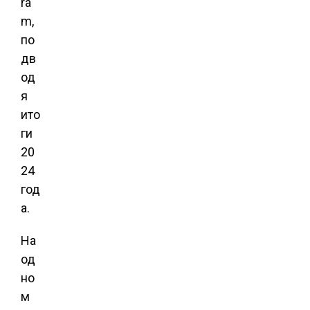
ra
m,
по
дв
од
я
ито
ги
20
24
год
а.
На
од
но
м