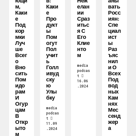
Ющи
В:
Неж
Аны
М,
Каки
Елан
Вать
Каки
Е
Ии
Росс
Е
Про
Сраз
Иян:
Под
Дукт
Итьс
Спе
Кор
Ы
Я С
Циал
Мки
Пом
Его
Ист
Луч
Огут
Клие
Ы
Ше
Пол
Нто
Раз
Всег
Учит
М
Ъяс
О
Ь
Нил
media
Вно
Голл
И О
podcas
Сить
Ивуд
Всех
t
Пом
Ску
Под
16.06
Идо
Ю
Вод
.2024
Рам
Улы
Ных
И
Бку
Кам
Огур
Нях
media
Цам
Мес
podcas
В
Сенд
t
Откр
Жер
11.09
Ыто
А
.2024
М