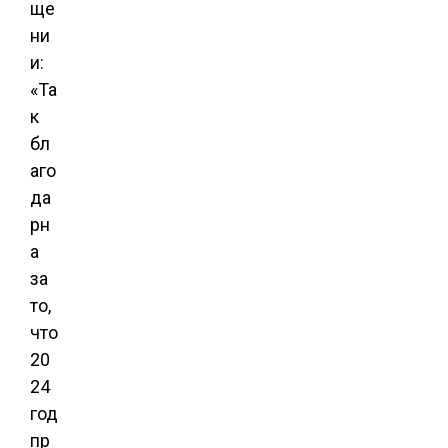
ще
ни
и:
«Та
к
бл
аго
да
рн
а
за
то,
что
20
24
год
пр