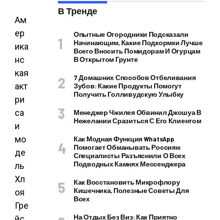
В Тренде
Ам
ер
Опытные Огородники Подсказали
Начинающим, Какие Подкормки Лучше
ика
Всего Вносить Помидорам И Огурцам
нс
В Открытом Грунте
кая
7 Домашних Способов Отбеливания
акт
Зубов: Какие Продукты Помогут
Получить Голливудскую Улыбку
ри
са
Менеджер Чжилея Обвинил Джошуа В
Нежелании Сразиться С Его Клиентом
и
мо
Как Модная Функция WhatsApp
Помогает Обманывать Россиян:
де
Специалисты Разъяснили О Всех
Подводных Камнях Мессенджера
ль
Хл
Как Восстановить Микрофлору
Кишечника, Полезные Советы Для
оя
Всех
Гре
На Отдых Без Виз: Как Приятно
йс