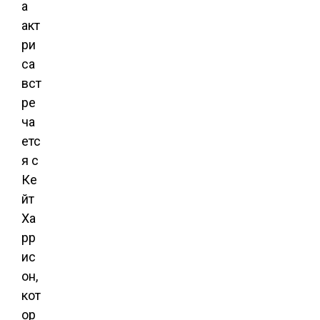
а
акт
ри
са
вст
ре
ча
етс
я с
Ке
йт
Ха
рр
ис
он,
кот
ор