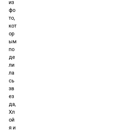
из
фо
то,
кот
ор
ым
по
де
ли
ла
сь
зв
ез
да,
Хл
ой
я и