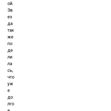
ой.
Зв
ез
да
так
же
по
де
ли
ла
сь,
что
уж
е
до
лго
е