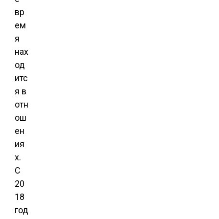
вр
ем
я
нах
од
итс
я в
отн
ош
ен
ия
х.
С
20
18
год