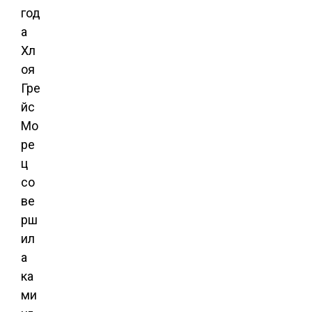
год
а
Хл
оя
Гре
йс
Мо
ре
ц
со
ве
рш
ил
а
ка
ми