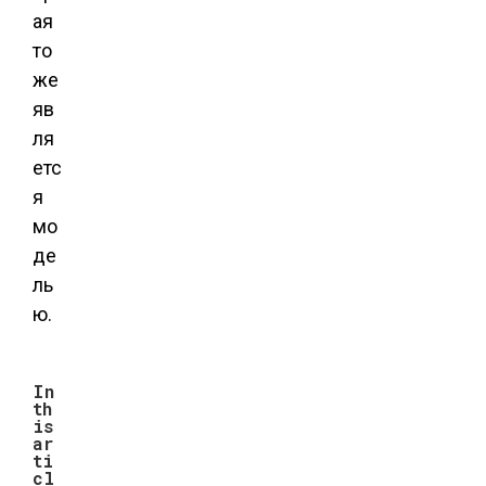
ая
то
же
яв
ля
етс
я
мо
де
ль
ю.
In
th
is
ar
ti
cl