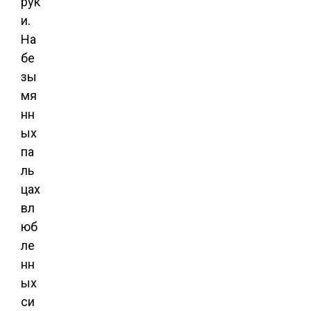
рук
и.
На
бе
зы
мя
нн
ых
па
ль
цах
вл
юб
ле
нн
ых
си