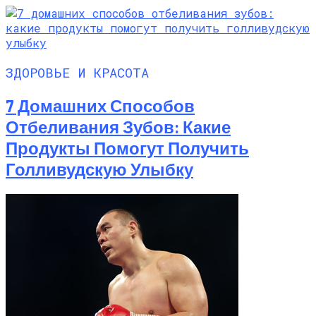
ЗДОРОВЬЕ И КРАСОТА
7 Домашних Способов
Отбеливания Зубов: Какие
Продукты Помогут Получить
Голливудскую Улыбку