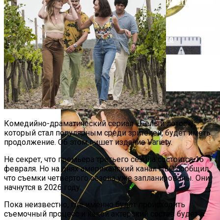
Русский Стиль: Архитектура, Интерьер
И Другие Особенности Этого
Направления
В Дании Нашли Редкое 1500-Летнее
Кольцо
Комедийно-драматический сериал «Белый лотос»,
который стал популярным среди зрителей, будет иметь
продолжение. Об этом пишет издание Variety.
Не секрет, что премьера третьего сезона состоится 16
февраля. Но на днях американский канал HBO сообщил,
что съемки четвертого сезона уже запланированы. Они
начнутся в 2026 году.
Пока неизвестно, где именно будет происходить
съемочный процесс и какой актерский состав будет в