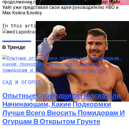
продолжении сериала. Но сценарист и режиссер Майк
Уайт уже представил свои идеи руководителю HBO и
Max Кейси Блойсу.
Уилл Смит Обнял Месси На Игре МЛС
In this article:
В Тренде
САД И ОГОРОД
Опытные Огородники Подсказали
Начинающим, Какие Подкормки
Гвоздик Поборется За Титул
Лучше Всего Вносить Помидорам И
Временного Чемпиона
Огурцам В Открытом Грунте