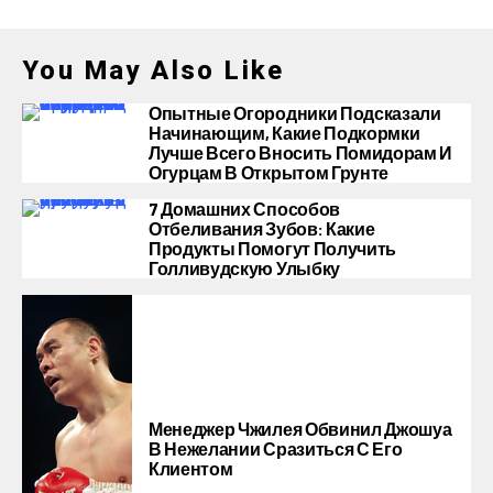
You May Also Like
Опытные Огородники Подсказали
Начинающим, Какие Подкормки
Лучше Всего Вносить Помидорам И
Огурцам В Открытом Грунте
7 Домашних Способов
Отбеливания Зубов: Какие
Продукты Помогут Получить
Голливудскую Улыбку
Менеджер Чжилея Обвинил Джошуа
В Нежелании Сразиться С Его
Клиентом