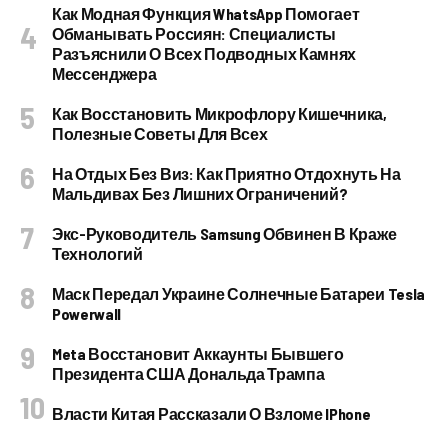
Как Модная Функция WhatsApp Помогает
Обманывать Россиян: Специалисты
Разъяснили О Всех Подводных Камнях
Мессенджера
Как Восстановить Микрофлору Кишечника,
Полезные Советы Для Всех
На Отдых Без Виз: Как Приятно Отдохнуть На
Мальдивах Без Лишних Ограничений?
Экс-Руководитель Samsung Обвинен В Краже
Технологий
Маск Передал Украине Солнечные Батареи Tesla
Powerwall
Meta Восстановит Аккаунты Бывшего
Президента США Дональда Трампа
Власти Китая Рассказали О Взломе IPhone