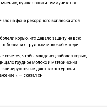
о мнению, лучше защитит иммунитет от
чало на фоне рекордного всплеска этой
 болели корью, что давало защиту на всю
т от болезни с грудным молокоб матери.
е хочется, чтобы младенец заболел корью,
ащищало грудное молоко и материнский
акцинируются, не дают такого уровня
жение «, — сказал он.