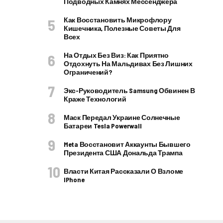
Подводных Камнях Мессенджера
Как Восстановить Микрофлору
Кишечника, Полезные Советы Для
Всех
На Отдых Без Виз: Как Приятно
Отдохнуть На Мальдивах Без Лишних
Ограничений?
Экс-Руководитель Samsung Обвинен В
Краже Технологий
Маск Передал Украине Солнечные
Батареи Tesla Powerwall
Meta Восстановит Аккаунты Бывшего
Президента США Дональда Трампа
Власти Китая Рассказали О Взломе
IPhone