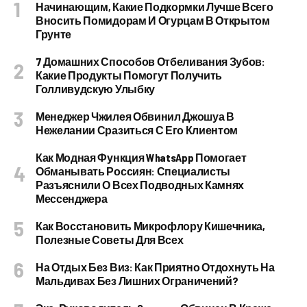
Начинающим, Какие Подкормки Лучше Всего
Вносить Помидорам И Огурцам В Открытом
Грунте
7 Домашних Способов Отбеливания Зубов:
Какие Продукты Помогут Получить
Голливудскую Улыбку
Менеджер Чжилея Обвинил Джошуа В
Нежелании Сразиться С Его Клиентом
Как Модная Функция WhatsApp Помогает
Обманывать Россиян: Специалисты
Разъяснили О Всех Подводных Камнях
Мессенджера
Как Восстановить Микрофлору Кишечника,
Полезные Советы Для Всех
На Отдых Без Виз: Как Приятно Отдохнуть На
Мальдивах Без Лишних Ограничений?