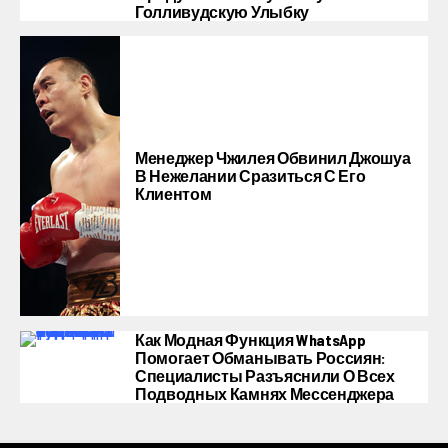
Голливудскую Улыбку
Менеджер Чжилея Обвинил Джошуа
В Нежелании Сразиться С Его
Клиентом
Как Модная Функция WhatsApp
Помогает Обманывать Россиян:
Специалисты Разъяснили О Всех
Подводных Камнях Мессенджера