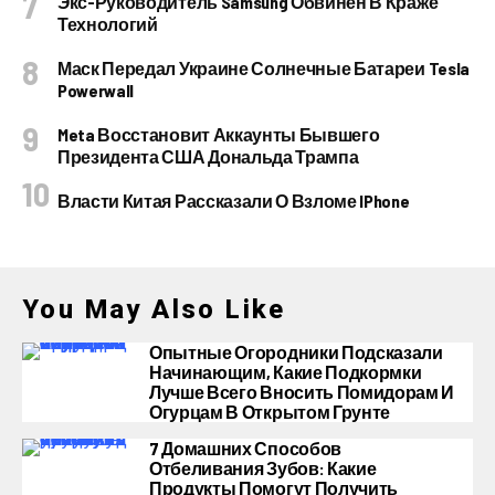
Экс-Руководитель Samsung Обвинен В Краже
Технологий
Маск Передал Украине Солнечные Батареи Tesla
Powerwall
Meta Восстановит Аккаунты Бывшего
Президента США Дональда Трампа
Власти Китая Рассказали О Взломе IPhone
You May Also Like
Опытные Огородники Подсказали
Начинающим, Какие Подкормки
Лучше Всего Вносить Помидорам И
Огурцам В Открытом Грунте
7 Домашних Способов
Отбеливания Зубов: Какие
Продукты Помогут Получить