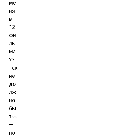
ме
ня
в
12
фи
ль
ма
х?
Так
не
до
лж
но
бы
ть»,
—
по