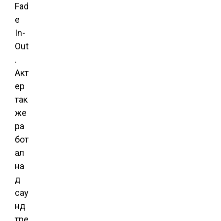
Fad
e
In-
Out
.
Акт
ер
так
же
ра
бот
ал
на
д
сау
нд
тре