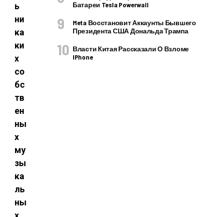
Батареи Tesla Powerwall
ь
ни
Meta Восстановит Аккаунты Бывшего
Президента США Дональда Трампа
ка
ки
Власти Китая Рассказали О Взломе
IPhone
х
со
бс
тв
ен
ны
х
му
зы
ка
ль
ны
х