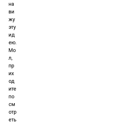
на
ви
жу
эту
ид
ею.
Мо
л,
пр
их
од
ите
по
см
отр
еть
,