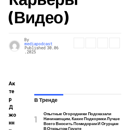
(видео)
By
mediapodcast
Published
30.06
.2025
Ак
те
р
В Тренде
Д
Опытные Огородники Подсказали
жо
Начинающим, Какие Подкормки Лучше
нн
Всего Вносить Помидорам И Огурцам
В Открытом Грунте