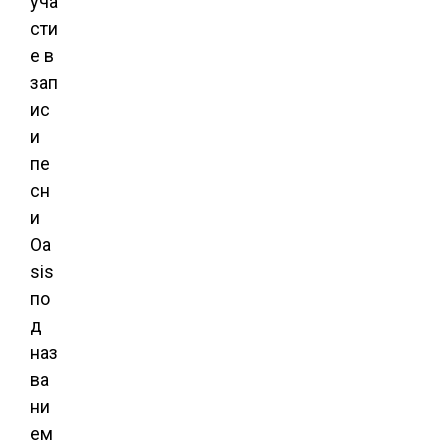
уча
сти
е в
зап
ис
и
пе
сн
и
Oa
sis
по
д
наз
ва
ни
ем