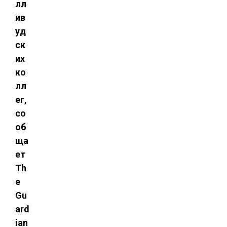
лл
ив
уд
ск
их
ко
лл
ег,
со
об
ща
ет
Th
e
Gu
ard
ian