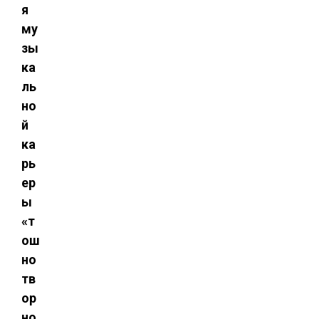
я
му
зы
ка
ль
но
й
ка
рь
ер
ы
«т
ош
но
тв
ор
но