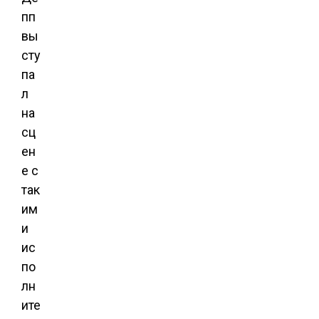
пп
вы
сту
па
л
на
сц
ен
е с
так
им
и
ис
по
лн
ите