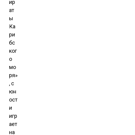
ир
ат
ы
Ка
ри
бс
ког
о
мо
ря»
, с
юн
ост
и
игр
ает
на