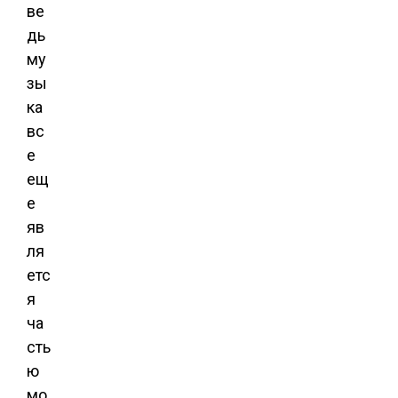
ве
дь
му
зы
ка
вс
е
ещ
е
яв
ля
етс
я
ча
сть
ю
мо