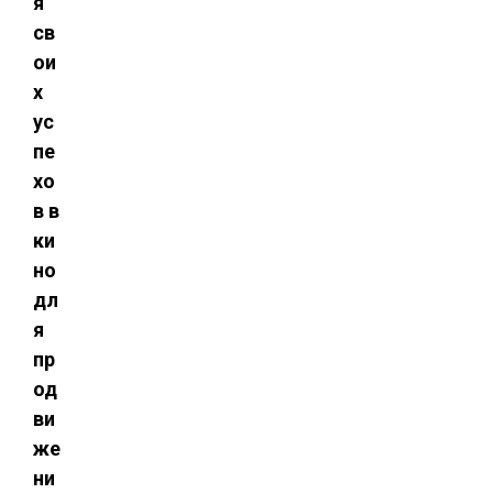
я
св
ои
х
ус
пе
хо
в в
ки
но
дл
я
пр
од
ви
же
ни