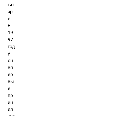
гит
ар
е.
В
19
97
год
у
он
вп
ер
вы
е
пр
ин
ял