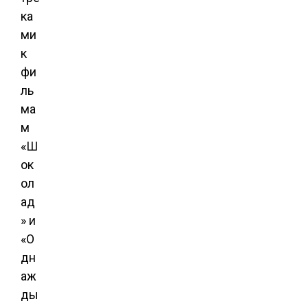
ка
ми
к
фи
ль
ма
м
«Ш
ок
ол
ад
» и
«О
дн
аж
ды