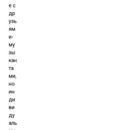
е с
др
узь
ям
и-
му
зы
кан
та
ми,
но
ин
ди
ви
ду
аль