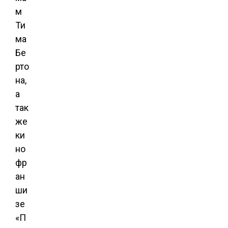
м
Ти
ма
Бе
рто
на,
а
так
же
ки
но
фр
ан
ши
зе
«П