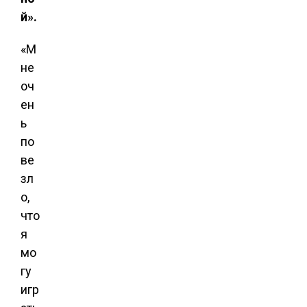
й».
«М
не
оч
ен
ь
по
ве
зл
о,
что
я
мо
гу
игр