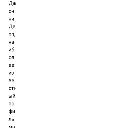
Дж
он
ни
Де
пп,
на
иб
ол
ее
из
ве
стн
ый
по
фи
ль
ма