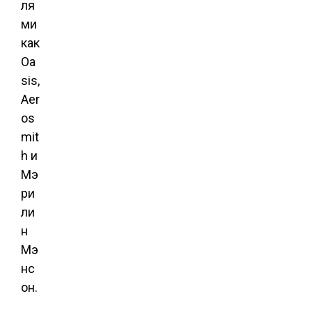
ля
ми
как
Oa
sis,
Aer
os
mit
h и
Мэ
ри
ли
н
Мэ
нс
он.