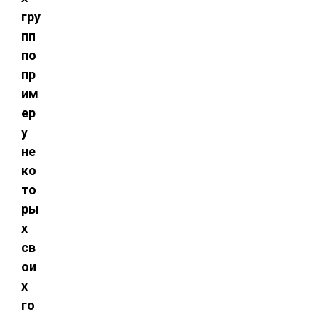
гру
пп
по
пр
им
ер
у
не
ко
то
ры
х
св
ои
х
го