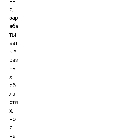
чн
о,
зар
аба
ты
ват
ь в
раз
ны
х
об
ла
стя
х,
но
я
не