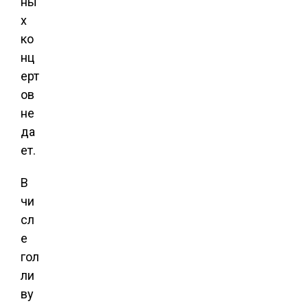
ны
х
ко
нц
ерт
ов
не
да
ет.
В
чи
сл
е
гол
ли
ву