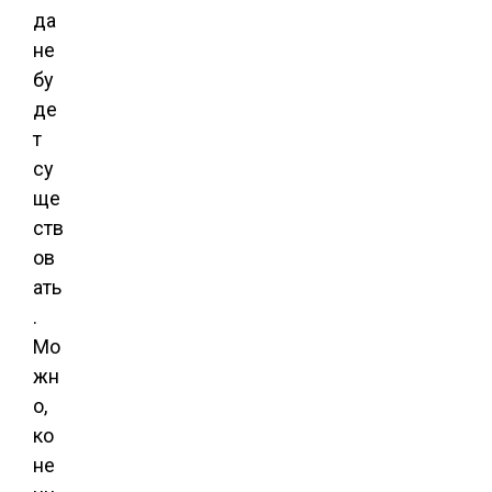
да
не
бу
де
т
су
ще
ств
ов
ать
.
Мо
жн
о,
ко
не