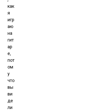
как
я
игр
аю
на
гит
ар
е,
пот
ом
у
что
вы
ви
де
ли