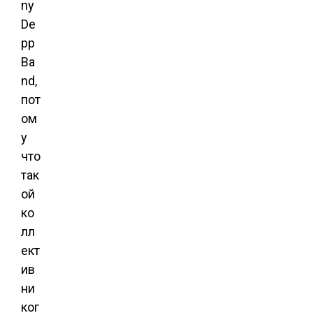
ny
De
pp
Ba
nd,
пот
ом
у
что
так
ой
ко
лл
ект
ив
ни
ког