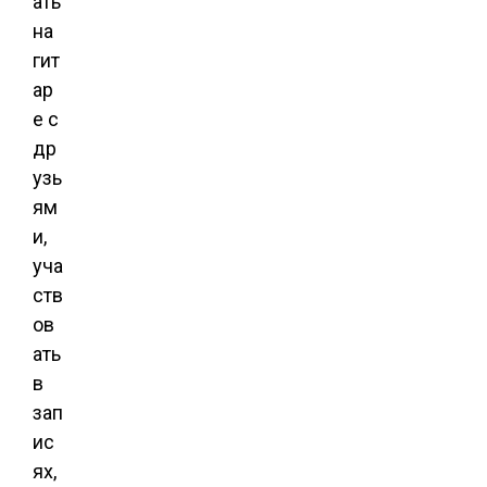
ать
на
гит
ар
е с
др
узь
ям
и,
уча
ств
ов
ать
в
зап
ис
ях,