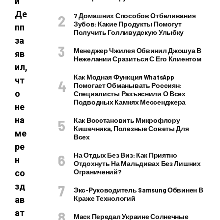
и
Де
7 Домашних Способов Отбеливания
Зубов: Какие Продукты Помогут
пп
Получить Голливудскую Улыбку
за
Менеджер Чжилея Обвинил Джошуа В
яв
Нежелании Сразиться С Его Клиентом
ил,
Как Модная Функция WhatsApp
чт
Помогает Обманывать Россиян:
о
Специалисты Разъяснили О Всех
Подводных Камнях Мессенджера
не
на
Как Восстановить Микрофлору
Кишечника, Полезные Советы Для
ме
Всех
ре
На Отдых Без Виз: Как Приятно
н
Отдохнуть На Мальдивах Без Лишних
Ограничений?
со
зд
Экс-Руководитель Samsung Обвинен В
Краже Технологий
ав
ат
Маск Передал Украине Солнечные