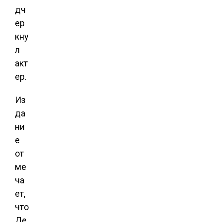
дч
ер
кну
л
акт
ер.
Из
да
ни
е
от
ме
ча
ет,
что
Де