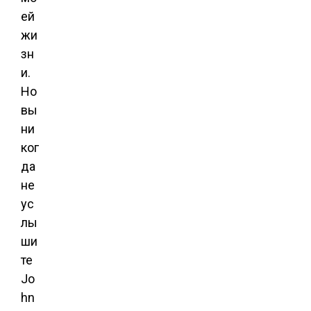
ей
жи
зн
и.
Но
вы
ни
ког
да
не
ус
лы
ши
те
Jo
hn