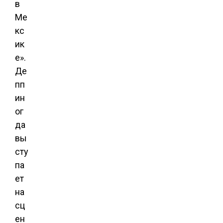
в
Ме
кс
ик
е».
Де
пп
ин
ог
да
вы
сту
па
ет
на
сц
ен