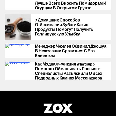
Лучше Всего Вносить Помидорам И
Огурцам В Открытом Грунте
7 Домашних Способов
Отбеливания Зубов: Какие
Продукты Помогут Получить
Голливудскую Улыбку
Менеджер Чжилея Обвинил Джошуа
В Нежелании Сразиться С Его
Клиентом
Как Модная Функция WhatsApp
Помогает Обманывать Россиян:
Специалисты Разъяснили О Всех
Подводных Камнях Мессенджера